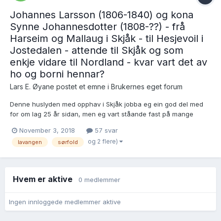
Johannes Larsson (1806-1840) og kona
Synne Johannesdotter (1808-??) - frå
Harseim og Mallaug i Skjåk - til Hesjevoil i
Jostedalen - attende til Skjåk og som
enkje vidare til Nordland - kvar vart det av
ho og borni hennar?
Lars E. Øyane postet et emne i
Brukernes eget forum
Denne huslyden med opphav i Skjåk jobba eg ein god del med
for om lag 25 år sidan, men eg vart ståande fast på mange
stadar. Eg har no fått ein del nye opplysningar og har leitt meg
November 3, 2018
57 svar
fram til nokre andre, men no kjem eg ikkje lenger, og eg vonar
og 2 flere)
lavangen
sørfold
på lite vetta hjelp i Brukarforum. Særleg...
Hvem er aktive
0 medlemmer
Ingen innloggede medlemmer aktive