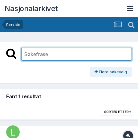
Nasjonalarkivet
Forside
Flere søkevalg
Fant 1 resultat
SORTER ETTER