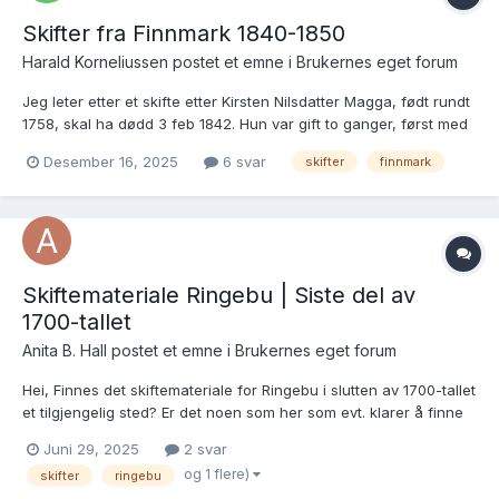
Skifter fra Finnmark 1840-1850
Harald Korneliussen postet et emne i
Brukernes eget forum
Jeg leter etter et skifte etter Kirsten Nilsdatter Magga, født rundt
1758, skal ha dødd 3 feb 1842. Hun var gift to ganger, først med
Nils (eller Nikolaus) Aslaksen Guttorm (d. 1794), siden med Per
Desember 16, 2025
6 svar
skifter
finnmark
Jensen Jauva. Når jeg søker på skifter fra Finnmark fra perioden
rundt da hun døde, får jeg ingen tref...
Skiftemateriale Ringebu | Siste del av
1700-tallet
Anita B. Hall postet et emne i
Brukernes eget forum
Hei, Finnes det skiftemateriale for Ringebu i slutten av 1700-tallet
et tilgjengelig sted? Er det noen som her som evt. klarer å finne
noe skifteinfo av enten en av disse eller begge (et ektepar):
Juni 29, 2025
2 svar
Anders Olsen Postløkken (andre skrivemåter: Postlykken /
og 1 flere)
skifter
ringebu
Lychen) - f....