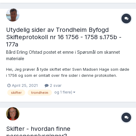
Utydelig sider av Trondheim Byfogd
Skifteprotokoll nr 16 1756 - 1758 s.175b -
177a
Bård Erling Ofstad postet et emne i
Spørsmål om skannet
materiale
Hei, Jeg prøver å tyde skiftet etter Sven Madsen Hage som døde
i 1756 og som er omtalt over fire sider i denne protokollen.
Skrifta er rimelig grei men oppløsninga på de skannede sidene
April 25, 2021
2 svar
som skiftet er på s. 176a - 177a blir grøtete når jeg zoomer inn.
og 1 flere)
skifter
trondheim
Har det vært mulig å fått en bedre oppløsnin...
Skifter - hvordan finne