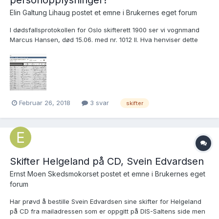
personopplysninger?
Elin Galtung Lihaug postet et emne i
Brukernes eget forum
I dødsfallsprotokollen for Oslo skifterett 1900 ser vi vognmand
Marcus Hansen, død 15.06. med nr. 1012 II. Hva henviser dette
nummeret til, og hvor kan jeg finne et eventuelt skifte etter ham?
Februar 26, 2018
3 svar
skifter
Skifter Helgeland på CD, Svein Edvardsen
Ernst Moen Skedsmokorset postet et emne i
Brukernes eget
forum
Har prøvd å bestille Svein Edvardsen sine skifter for Helgeland
på CD fra mailadressen som er oppgitt på DIS-Saltens side men