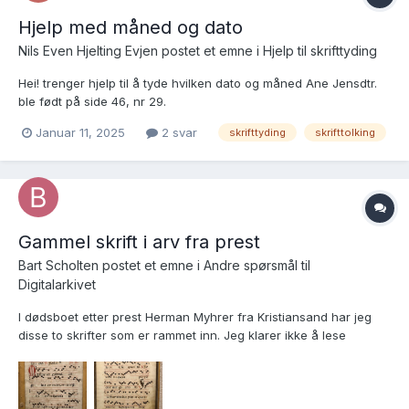
Hjelp med måned og dato
Nils Even Hjelting Evjen postet et emne i
Hjelp til skrifttyding
Hei! trenger hjelp til å tyde hvilken dato og måned Ane Jensdtr.
ble født på side 46, nr 29.
https://www.digitalarkivet.no/kb20070910660148
Januar 11, 2025
2 svar
skrifttyding
skrifttolking
Gammel skrift i arv fra prest
Bart Scholten postet et emne i
Andre spørsmål til
Digitalarkivet
I dødsboet etter prest Herman Myhrer fra Kristiansand har jeg
disse to skrifter som er rammet inn. Jeg klarer ikke å lese
teksten. Har dere noen formening om hva slags skrifter det er?
vennlig hilsen Bart Scholten