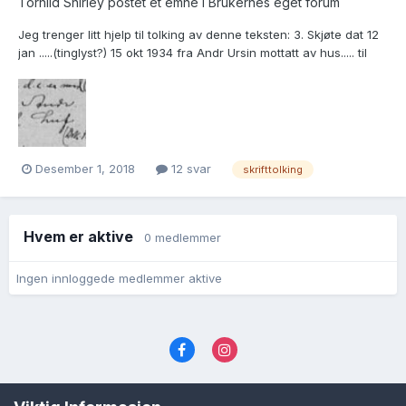
Torhild Shirley postet et emne i
Brukernes eget forum
Jeg trenger litt hjelp til tolking av denne teksten: 3. Skjøte dat 12
jan .....(tinglyst?) 15 okt 1934 fra Andr Ursin mottatt av hus..... til
Leif Larsen for Kr. 600
Desember 1, 2018
12 svar
skrifttolking
Hvem er aktive
0 medlemmer
Ingen innloggede medlemmer aktive
Språk
Personvernvilkår
Kontakt oss