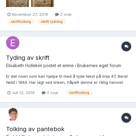
November 27, 2019
2 svar
skrifttolking
skrift tydning
Tyding av skrift
Elisabeth Hollekim postet et emne i
Brukernes eget forum
Er det noen som kan hjelpe til med å tyde tekst på linje 47, Beret
fødd i 1844. Har lagt ved linken, håpeR denne er riktig henvist
Mvh Elisabeth http://SAT, Ministerialprotokoller, klokkerbøker og
Juli 12, 2019
2 svar
skrifttolking
fødselsregistre - Møre og Romsdal, 578/L0904: Ministerialbo...
Tolking av pantebok