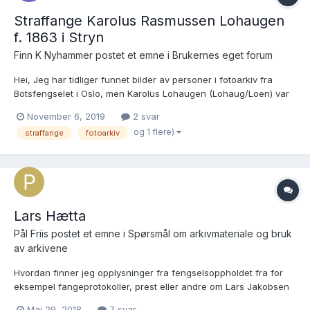
Straffange Karolus Rasmussen Lohaugen
f. 1863 i Stryn
Finn K Nyhammer postet et emne i
Brukernes eget forum
Hei, Jeg har tidliger funnet bilder av personer i fotoarkiv fra
Botsfengselet i Oslo, men Karolus Lohaugen (Lohaug/Loen) var
straffange dømt for drap og var fengslet i Trondheim
November 6, 2019
2 svar
https://www.digitalarkivet.no/census/person/pf01053073006083
og 1 flere)
straffange
fotoarkiv
Jeg lurer på om det finnes arkiver med fang...
Lars Hætta
Pål Friis postet et emne i
Spørsmål om arkivmateriale og bruk
av arkivene
Hvordan finner jeg opplysninger fra fengselsoppholdet fra for
eksempel fangeprotokoller, prest eller andre om Lars Jakobsen
Hætta som satt på Akershus Straffeanstalt fra 1854 til 1867?
Mai 29, 2018
7 svar