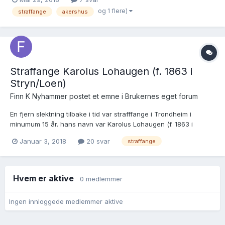
Hilsen Pål Friis
og 1 flere)
straffange
akershus
Straffange Karolus Lohaugen (f. 1863 i
Stryn/Loen)
Finn K Nyhammer postet et emne i
Brukernes eget forum
En fjern slektning tilbake i tid var strafffange i Trondheim i
minumum 15 år. hans navn var Karolus Lohaugen (f. 1863 i
Stryn/Loen). Jeg har en mistanke om at han var dømt for drap.
Januar 3, 2018
20 svar
straffange
Hvordan finner jeg best ut av dette. Jeg mener å ha lest om
dette for mange år siden på Statsarkivet i Trondheim. Finn...
Hvem er aktive
0 medlemmer
Ingen innloggede medlemmer aktive