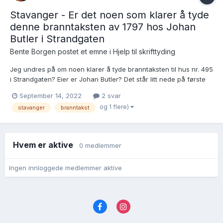
Stavanger - Er det noen som klarer å tyde
denne branntaksten av 1797 hos Johan
Butler i Strandgaten
Bente Borgen postet et emne i
Hjelp til skrifttyding
Jeg undres på om noen klarer å tyde branntaksten til hus nr. 495
i Strandgaten? Eier er Johan Butler? Det står litt nede på første
siden her: https://media.digitalarkivet.no/view/88183/113 Jeg
September 14, 2022
2 svar
håper..... 🙂
og 1 flere)
stavanger
branntakst
Hvem er aktive
0 medlemmer
Ingen innloggede medlemmer aktive