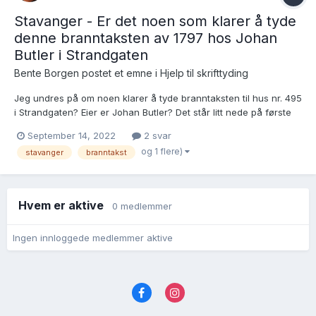
Stavanger - Er det noen som klarer å tyde
denne branntaksten av 1797 hos Johan
Butler i Strandgaten
Bente Borgen postet et emne i
Hjelp til skrifttyding
Jeg undres på om noen klarer å tyde branntaksten til hus nr. 495
i Strandgaten? Eier er Johan Butler? Det står litt nede på første
siden her: https://media.digitalarkivet.no/view/88183/113 Jeg
September 14, 2022
2 svar
håper..... 🙂
og 1 flere)
stavanger
branntakst
Hvem er aktive
0 medlemmer
Ingen innloggede medlemmer aktive