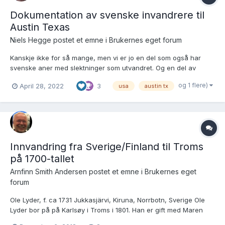
Dokumentation av svenske invandrere til
Austin Texas
Niels Hegge postet et emne i
Brukernes eget forum
Kanskje ikke for så mange, men vi er jo en del som også har
svenske aner med slektninger som utvandret. Og en del av
svenske innvandrere giftet seg med norske. Så jeg legger inn
og 1 flere)
April 28, 2022
3
usa
austin tx
lenken til en side jeg fikk Resources for Swedish Cultural History
in Austin. Håper det kan være til nytte for noen.
Innvandring fra Sverige/Finland til Troms
på 1700-tallet
Arnfinn Smith Andersen postet et emne i
Brukernes eget
forum
Ole Lyder, f. ca 1731 Jukkasjärvi, Kiruna, Norrbotn, Sverige Ole
Lyder bor på på Karlsøy i Troms i 1801. Han er gift med Maren
Friedrichsdatter (f 1745). I 1801 bor det to barn sammen med