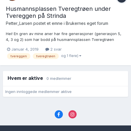
Husmannsplassen Tveregtrøen under
Tvereggen på Strinda
Petter_Larsen postet et emne i
Brukernes eget forum
Hei! En gren av mine aner har fire generasjoner (generasjon 5,
4, 3 og 2) som har bodd på husmannsplassen Tveregtrøen
under Tvereggen på Strinda i Trøndelag. Navnet Tveregtrøen
Januar 4, 2019
2 svar
dukker opp første gang som bosted i barnedåpen til Karen
og 1 flere)
tvereggen
tveregtrøen
Margrethe 20 februar 1848. Hun er datter av Nils Olsen fra Kv...
Hvem er aktive
0 medlemmer
Ingen innloggede medlemmer aktive
Språk
Personvernvilkår
Kontakt oss