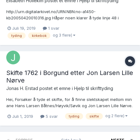
Elisabeth Hollekim postet et emne i
Hjelp til skrifttyding
http://urn.digitalarkivet.no/URN:NBN:no-a1450-
kb20050420010316.jpg Håper noen klarer å tyde linje 48 i
kirkeboken over døpte 1849 i Moskenes. Håper linken er rett,
Juli 19, 2019
1 svar
sliter med å få det riktig fra iPad . mvh Elisabeth
og 3 flere)
tyding
kirkebok
Skifte 1762 i Borgund etter Jon Larsen Lille
Nørve
Jonas H. Erstad postet et emne i
Hjelp til skrifttyding
Hei, Forsøker å tyde et skifte, for å finne slektskapet mellom min
ane Hans Larsen Båtnes/Høyvik/Søvik og Jon Larsen Lille Nørve.
Klarer ikke se om det er nevnt at disse er brødre. Digitalarkiv-
og 2 flere)
Juli 1, 2019
5 svar
tyding
skifte
lenke: https://www.digitalarkivet.no/view/27/pa00000000779867
Full ki...