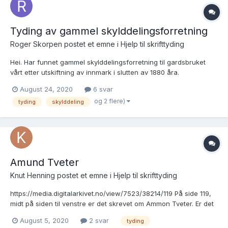
Tyding av gammel skylddelingsforretning
Roger Skorpen postet et emne i
Hjelp til skrifttyding
Hei. Har funnet gammel skylddelingsforretning til gardsbruket
vårt etter utskiftning av innmark i slutten av 1880 åra.
Forretningen skal bestå av fire bruk. Har forrsøkt å tyde
August 24, 2020
6 svar
innholdet ord for ord men er nå i ferd med å gi opp på første
og 2 flere)
tyding
skylddeling
side. 3 Offentlig Utskiftning paa Nedre...
Amund Tveter
Knut Henning postet et emne i
Hjelp til skrifttyding
https://media.digitalarkivet.no/view/7523/38214/119 På side 119,
midt på siden til venstre er det skrevet om Ammon Tveter. Er det
noen som kan hjelpe meg med og tyde hva det står om
August 5, 2020
2 svar
tyding
vedkommende? Mvh Henning