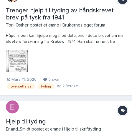
Trenger hjelp til tyding av håndskrevet
brev på tysk fra 1941
Toril Osther postet et emne i
Brukernes eget forum
Håper noen kan hjelpe meg med detaljene i dette brevet om min
oldefars forsvinning fra Krakow i 1941. Han skal ha rømt fra
tyskerne og gått i dekning. Innledende tekst: Ich melde dass Dr
Heinrich Natanson ........ Jeg ser at datteren Janina Sarowa (Sare)
i byen Lanckorona er nevnt o...
Mars 11, 2020
5 svar
og 2 flere)
oversettelse
tyding
Hjelp til tyding
Erland_Smidt postet et emne i
Hjelp til skrifttyding