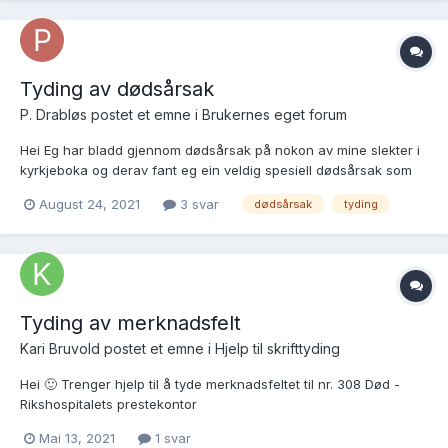
Tyding av dødsårsak
P. Drabløs postet et emne i
Brukernes eget forum
Hei Eg har bladd gjennom dødsårsak på nokon av mine slekter i
kyrkjeboka og derav fant eg ein veldig spesiell dødsårsak som
eg aldri har høyrd om.
August 24, 2021
3 svar
dødsårsak
tyding
https://media.digitalarkivet.no/view/2688/70450/11 Person nr 5
Dette er då dødsårsaka sinnsforvirring Finst der nokon med
kunns...
Tyding av merknadsfelt
Kari Bruvold postet et emne i
Hjelp til skrifttyding
Hei 🙂 Trenger hjelp til å tyde merknadsfeltet til nr. 308 Død -
Rikshospitalets prestekontor
Mai 13, 2021
1 svar