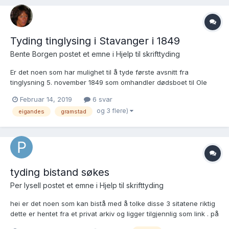
Tyding tinglysing i Stavanger i 1849
Bente Borgen postet et emne i
Hjelp til skrifttyding
Er det noen som har mulighet til å tyde første avsnitt fra
tinglysning 5. november 1849 som omhandler dødsboet til Ole
Ween og kjøper Tarald Svensen Gramstad?
Februar 14, 2019
6 svar
https://media.digitalarkivet.no/view/23516/354?indexing= 1849
og 3 flere)
eigandes
gramstad
Taralds kjøpe av C 2 og D 2.html
tyding bistand søkes
Per lysell postet et emne i
Hjelp til skrifttyding
hei er det noen som kan bistå med å tolke disse 3 sitatene riktig
dette er hentet fra et privat arkiv og ligger tilgjennlig som link . på
forhånd takk TYDING DEL 1.docx