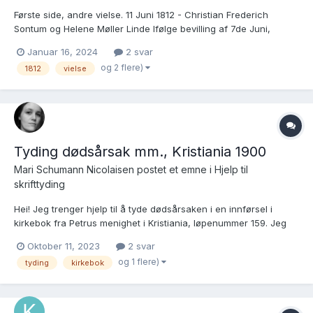
Første side, andre vielse. 11 Juni 1812 - Christian Frederich
Sontum og Helene Møller Linde Ifølge bevilling af 7de Juni,
??????? i ?????? copulerede Kiøbmand Hr. Christian Frederich
Januar 16, 2024
2 svar
Sontum og Jumfru Helene Møller Linde.......... NYKIRKEN MINI-A08
og 2 flere)
1812
vielse
(1776-1814) https://www.digi...
Tyding dødsårsak mm., Kristiania 1900
Mari Schumann Nicolaisen postet et emne i
Hjelp til
skrifttyding
Hei! Jeg trenger hjelp til å tyde dødsårsaken i en innførsel i
kirkebok fra Petrus menighet i Kristiania, løpenummer 159. Jeg
lurer også på hvorfor det står "u" etter navnet (om det er en "u"
Oktober 11, 2023
2 svar
da..). Tar gjerne imot bekreftelse/avkreftelse i forhold til resten
og 1 flere)
tyding
kirkebok
av innholdet også. Jeg...