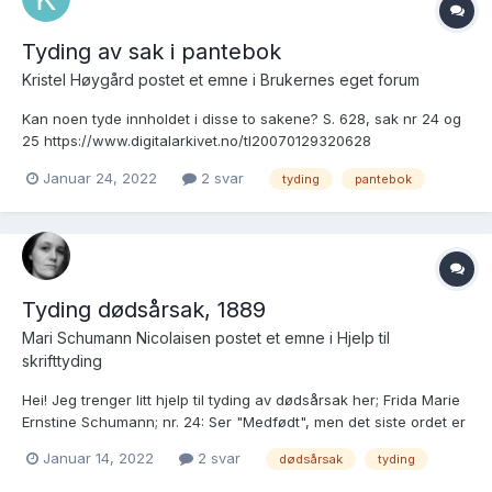
Tyding av sak i pantebok
Kristel Høygård postet et emne i
Brukernes eget forum
Kan noen tyde innholdet i disse to sakene? S. 628, sak nr 24 og
25 https://www.digitalarkivet.no/tl20070129320628
Januar 24, 2022
2 svar
tyding
pantebok
Tyding dødsårsak, 1889
Mari Schumann Nicolaisen postet et emne i
Hjelp til
skrifttyding
Hei! Jeg trenger litt hjelp til tyding av dødsårsak her; Frida Marie
Ernstine Schumann; nr. 24: Ser "Medfødt", men det siste ordet er
litt verre. Naturlig å tenke "svaghed", men får ikke helt
Januar 14, 2022
2 svar
dødsårsak
tyding
bokstavene til å stemme gitt.