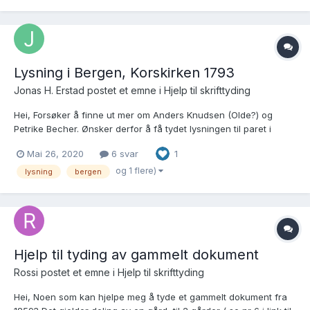
Lysning i Bergen, Korskirken 1793
Jonas H. Erstad postet et emne i
Hjelp til skrifttyding
Hei, Forsøker å finne ut mer om Anders Knudsen (Olde?) og
Petrike Becher. Ønsker derfor å få tydet lysningen til paret i
Korskirken i Bergen, 4. oktober 1793 (øverst til venstre). Mitt
Mai 26, 2020
6 svar
1
forsøk: for Ung kl Anders Knudsen ?? paa ?? og pigen Petrike
Becher, som vil indgaa ægtes...
og 1 flere)
lysning
bergen
Hjelp til tyding av gammelt dokument
Rossi postet et emne i
Hjelp til skrifttyding
Hei, Noen som kan hjelpe meg å tyde et gammelt dokument fra