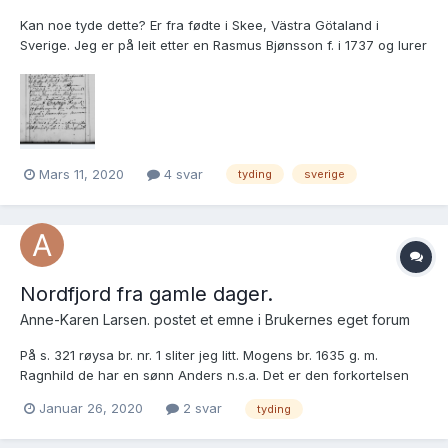
Kan noe tyde dette? Er fra fødte i Skee, Västra Götaland i
Sverige. Jeg er på leit etter en Rasmus Bjønsson f. i 1737 og lurer
på om dette kan være mannen?
https://sok.riksarkivet.se/bildvisning/C0042126_00140#?
c=&m=&s=&cv=139&xywh=312%2C2850%2C2514%2C1626
Erland Smidt
Mars 11, 2020
4 svar
tyding
sverige
Nordfjord fra gamle dager.
Anne-Karen Larsen. postet et emne i
Brukernes eget forum
På s. 321 røysa br. nr. 1 sliter jeg litt. Mogens br. 1635 g. m.
Ragnhild de har en sønn Anders n.s.a. Det er den forkortelsen
jeg stusser på. Ingen forklaring i bygdeboka. Hva betyr det. Mvh
Januar 26, 2020
2 svar
tyding
Anne-Karen Larsen.