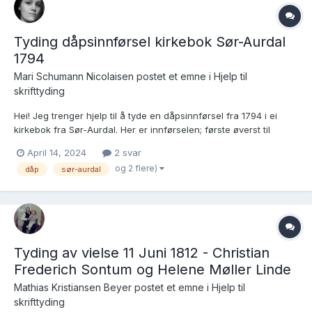
Tyding dåpsinnførsel kirkebok Sør-Aurdal
1794
Mari Schumann Nicolaisen postet et emne i
Hjelp til
skrifttyding
Hei! Jeg trenger hjelp til å tyde en dåpsinnførsel fra 1794 i ei
kirkebok fra Sør-Aurdal. Her er innførselen; første øverst til
venstre: https://www.digitalarkivet.no/kb20070603910588 Det jeg
April 14, 2024
2 svar
kan få til med litt godvilje er det følgende, men det mangler mye
og 2 flere)
dåp
sør-aurdal
her (og ik...
Tyding av vielse 11 Juni 1812 - Christian
Frederich Sontum og Helene Møller Linde
Mathias Kristiansen Beyer postet et emne i
Hjelp til
skrifttyding