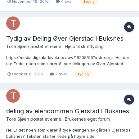
November 16, 2019
4 svar
tyding
Tydig av Deling Øver Gjerstad i Buksnes
Tore Sjøen postet et emne i
Hjelp til skrifttyding
https://media.digitalarkivet.no/view/19205/55?indexing= Hei der
ute Er det noen som klarer å tyde delingen av Øver Gjerstad .
Holder på med utskifting av gården og håper noen i dette
Oktober 6, 2019
7 svar
tyding
forumet kan hjelpe. Teksten starter nede på høyre side.
deling av eiendommen Gjerstad i Buksnes
Tore Sjøen postet et emne i
Brukernes eget forum
Hei Er det noen som klarer å tyde delingen av gården Gjerstad i
buksnes? Teksten starter nede på høyre side.