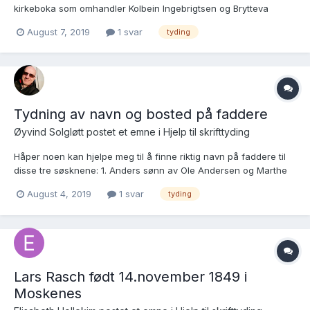
kirkeboka som omhandler Kolbein Ingebrigtsen og Brytteva
Knudsdatter. Ingebrigt (på høyre side):
August 7, 2019
1 svar
tyding
https://www.digitalarkivet.no/kb20070524630398 Ingebrigt (på
høyre side): https://www.digitalarkivet.no/kb20...
Tydning av navn og bosted på faddere
Øyvind Solgløtt postet et emne i
Hjelp til skrifttyding
Håper noen kan hjelpe meg til å finne riktig navn på faddere til
disse tre søsknene: 1. Anders sønn av Ole Andersen og Marthe
Iversdatter (nr. 2 s. 98)
August 4, 2019
1 svar
tyding
https://www.digitalarkivet.no/kb20071106650067 2. Marthe,
datter av Ole Andersen og Marthe Iversdatter (nr. 8 s. 125)...
Lars Rasch født 14.november 1849 i
Moskenes