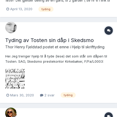
1859? Det gjelder deling av en gård, til 2 gårder ( se nr 6 i link til
pantebok vedlagt). Klarer å tyde en god del, men sliter med å få
April 13, 2020
tyding
full oversikt. https://media.digitalarkivet.no/view/19894/238
Tyding av Tosten sin dåp i Skedsmo
Thor Henry Fjeldstad postet et emne i
Hjelp til skrifttyding
Hei Jeg trenger hjelp til å tyde (lese) det som står om dåpen til
Tosten. SAO, Skedsmo prestekontor Kirkebøker, F/Fa/L0003:
Ministerialbok nr. I 3, 1737-1759, s. 61, venstre side, nr. 113.
Brukslenke for sidevisning:
https://www.digitalarkivet.no/kb20061101040440
Mars 30, 2020
2 svar
tyding