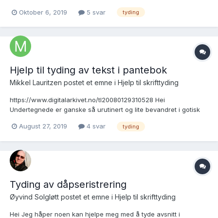
https://media.digitalarkivet.no/view/19205/55?indexing=
Oktober 6, 2019
5 svar
tyding
Hjelp til tyding av tekst i pantebok
Mikkel Lauritzen postet et emne i
Hjelp til skrifttyding
https://www.digitalarkivet.no/tl20080129310528 Hei
Undertegnede er ganske så urutinert og lite bevandret i gotisk
skrift. Skulle så gjerne ha tydet det som står i avsnittet om Mads
August 27, 2019
4 svar
tyding
Gregersen i vedlagte lenke. Holder på med et prosjekt som skal
dokumentere historien til en ei...
Tyding av dåpseristrering
Øyvind Solgløtt postet et emne i
Hjelp til skrifttyding
Hei Jeg håper noen kan hjelpe meg med å tyde avsnitt i