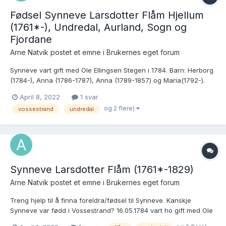
Fødsel Synneve Larsdotter Flåm Hjellum
(1761*-), Undredal, Aurland, Sogn og
Fjordane
Arne Natvik postet et emne i
Brukernes eget forum
Synneve vart gift med Ole Ellingsen Stegen i 1784. Barn: Herborg
(1784-), Anna (1786-1787), Anna (1789-1857) og Maria(1792-).
Kirkebøker: Aurland sokneprestembete, SAB/A-
April 8, 2022
1 svar
99937/H/Ha/Haa/L0004: Ministerialbok nr. A 4, 1756-1801, s. 224
og 2 flere)
vossestrand
undredal
- Skanna arkiver - Arkivverket (digitalarkivet.no)...
Synneve Larsdotter Flåm (1761*-1829)
Arne Natvik postet et emne i
Brukernes eget forum
Treng hjelp til å finna foreldra/fødsel til Synneve. Kanskje
Synneve var fødd i Vossestrand? 16.05.1784 vart ho gift med Ole
Ellingsen Stigen (1756 - etter 1829). Kirkebøker: SAB, Aurland