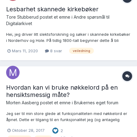
Lesbarhet skannede kirkebøker
Tore Stubberud postet et emne i
Andre spørsmål til
Digitalarkivet
Hei, jeg driver litt slektsforskning og søker i skannede kirkebøker
i Norderhov og Hole. På tidlig 1800-tall begynner dette å bli
vanskelig å lese. Både fordi de bruker en kronologisk listing i
Mars 11, 2020
8 svar
veiledning
stedet for tabellform og skriften i seg selv er vanskelig å tyde.
Det er også vanskelig å se hvordan infor...
Hvordan kan vi bruke nøkkelord på en
hensiktsmessig måte?
Morten Aasberg postet et emne i
Brukernes eget forum
Jeg ser til min store glede at funksjonaliteten med nøkkelord er
åpnet. Dette er tilgang til en funksjonalitet jeg (og antagelig
andre) har etterspurt en stund. Håpet mitt når jeg skriver dette,
Oktober 28, 2017
2
er at Anette og de andre som har ansvaret for forumet kan lage