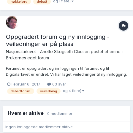
en veiledning til bruk av nøkkelord. Innti...
og 1 flere)
nøkkelord
debatt
Oppgradert forum og ny innlogging -
veiledninger er på plass
Nasjonalarkivet - Anette Skogseth Clausen postet et emne i
Brukernes eget forum
Forumet er oppgradert og innloggingen til forumet og til
Digitalarkivet er endret. Vi har laget veiledninger til ny innlogging,
registrering, glemt passord og endre visningsnavn. Det hele
Februar 6, 2017
63 svar
finnes under hjelpesidene i Digitalarkivet:
og 4 flere)
debattforum
veiledning
https://www.digitalarkivet.no/content/219/brukarkonto-
innloggin...
Hvem er aktive
0 medlemmer
Ingen innloggede medlemmer aktive