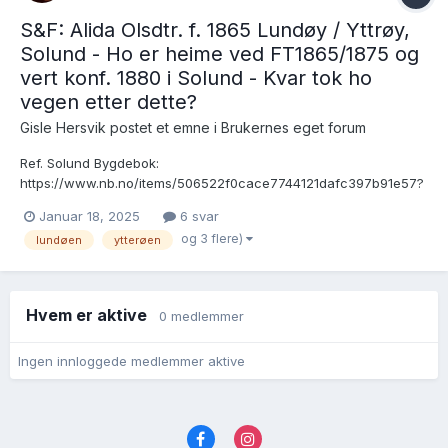
S&F: Alida Olsdtr. f. 1865 Lundøy / Yttrøy,
Solund - Ho er heime ved FT1865/1875 og
vert konf. 1880 i Solund - Kvar tok ho
vegen etter dette?
Gisle Hersvik postet et emne i
Brukernes eget forum
Ref. Solund Bygdebok:
https://www.nb.no/items/506522f0cace7744121dafc397b91e57?
page=401&searchText="alida" Alida vart f. 25.1.1865 Lundøy
Januar 18, 2025
6 svar
under Yttrøy i Solund Dåp:
og 3 flere)
lundøen
ytterøen
https://www.digitalarkivet.no/view/255/pd00000029452804
FT1865: https://www.digitalarkivet.no/censu...
Hvem er aktive
0 medlemmer
Ingen innloggede medlemmer aktive