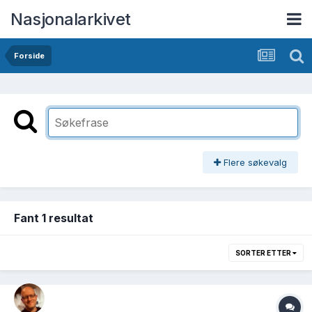
Nasjonalarkivet
Forside
Flere søkevalg
Fant 1 resultat
SORTER ETTER