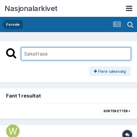
Nasjonalarkivet
Forside
Flere søkevalg
Fant 1 resultat
SORTER ETTER