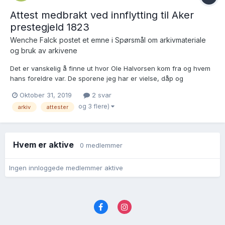
Attest medbrakt ved innflytting til Aker
prestegjeld 1823
Wenche Falck postet et emne i
Spørsmål om arkivmateriale
og bruk av arkivene
Det er vanskelig å finne ut hvor Ole Halvorsen kom fra og hvem
hans foreldre var. De sporene jeg har er vielse, dåp og
konfirmasjoner til hans barn, og dødsprotokollen som viser når
Oktober 31, 2019
2 svar
han døde og boplass. Har fått opplyst i en tråd om hjelp til å tyde
og 3 flere)
arkiv
attester
hva som sto vedr. innflytting at attesten de...
Hvem er aktive
0 medlemmer
Ingen innloggede medlemmer aktive