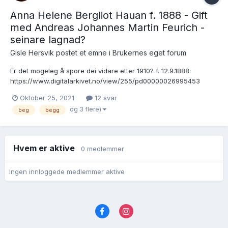
Anna Helene Bergliot Hauan f. 1888 - Gift
med Andreas Johannes Martin Feurich -
seinare lagnad?
Gisle Hersvik postet et emne i
Brukernes eget forum
Er det mogeleg å spore dei vidare etter 1910? f. 12.9.1888:
https://www.digitalarkivet.no/view/255/pd00000026995453
FT1891:
Oktober 25, 2021
12 svar
https://www.digitalarkivet.no/census/person/pf01053142003205
og 3 flere)
beg
begg
FT1900:
https://www.digitalarkivet.no/census/person/pf01037335043673
g...
Hvem er aktive
0 medlemmer
Ingen innloggede medlemmer aktive