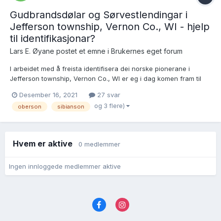
Gudbrandsdølar og Sørvestlendingar i
Jefferson township, Vernon Co., WI - hjelp
til identifikasjonar?
Lars E. Øyane postet et emne i
Brukernes eget forum
I arbeidet med å freista identifisera dei norske pionerane i
Jefferson township, Vernon Co., WI er eg i dag komen fram til
denne sida (og siste linjene på den føregåande sida) der eg står
Desember 16, 2021
27 svar
fast på detaljar om fleire huslydar:
og 3 flere)
oberson
sibianson
https://www.familysearch.org/ark:/61903/3:1:S3HT-6P89-GV7...
Hvem er aktive
0 medlemmer
Ingen innloggede medlemmer aktive