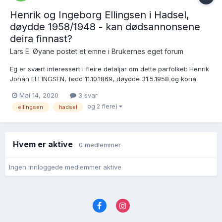
Henrik og Ingeborg Ellingsen i Hadsel,
døydde 1958/1948 - kan dødsannonsene
deira finnast?
Lars E. Øyane postet et emne i
Brukernes eget forum
Eg er svært interessert i fleire detaljar om dette parfolket: Henrik
Johan ELLINGSEN, fødd 11.10.1869, døydde 31.5.1958 og kona
Ingeborg Gjertine ELLINGSEN, f. Nilsen, fødd 10.5.1874, døydde
Mai 14, 2020
3 svar
4.6.1948 Dei vart gravlagd «på familiegravstaden Grønning i H...
og 2 flere)
ellingsen
hadsel
Hvem er aktive
0 medlemmer
Ingen innloggede medlemmer aktive