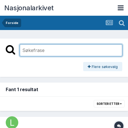
Nasjonalarkivet
Forside
Flere søkevalg
Fant 1 resultat
SORTER ETTER