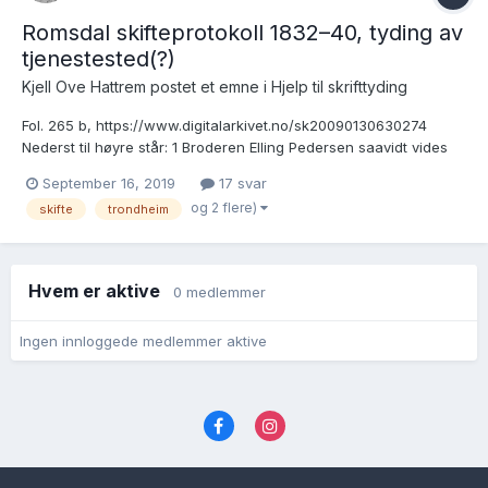
Romsdal skifteprotokoll 1832–40, tyding av
tjenestested(?)
Kjell Ove Hattrem postet et emne i
Hjelp til skrifttyding
Fol. 265 b, https://www.digitalarkivet.no/sk20090130630274
Nederst til høyre står: 1 Broderen Elling Pedersen saavidt vides
Garnison(?) (?) Trondhiem Øverst til venstre på neste side står:
September 16, 2019
17 svar
2. Broderen Halvor Pedersen tjener(?) paa (?). Jeg har stirret
og 2 flere)
skifte
trondheim
på...
Hvem er aktive
0 medlemmer
Ingen innloggede medlemmer aktive
Språk
Personvernvilkår
Kontakt oss