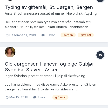
Tyding av giftemål, St. Jørgen, Bergen
Anita S. Johannessen postet et emne i
Hjelp til skrifttyding
Hei, er det noen som kan tyde hva som står i giftemålet 15.
oktober 1815, nr 11, mellom unkarl Anders Johannessen
(Haukeland) og Marie (Maren) Larsdatter. Jeg er spesielt ute
Desember 1, 2019
6 svar
bergen
giftemål
etter å finne ut mer om henne. Ikke vet jeg når hun er født eller
hvor. https://www.digitalarkivet.no/kb200704186...
Ole Jørgensen Haneval og pige Gubjør
Svendsd Staver i Asker
Inger Svindahl postet et emne i
Hjelp til skrifttyding
Jeg har problemer med disse gamle Askerprestene, så igjen
trenger jeg korrektur. Brukslenke for sidevisning:
https://media.digitalarkivet.no/kb20061114010097 1764 Lysning 21
Mai 15, 2018
3 svar
giftemål
aug, *** ungkar Ole Jørgensen Haneval og pige Gubjør Svendsd
Staver Haagen Tanum og Niels Tuneejet. Copulert 2 oct...