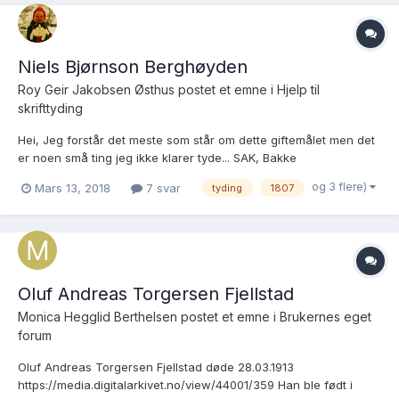
Niels Bjørnson Berghøyden
Roy Geir Jakobsen Østhus postet et emne i
Hjelp til
skrifttyding
Hei, Jeg forstår det meste som står om dette giftemålet men det
er noen små ting jeg ikke klarer tyde... SAK, Bakke
sokneprestkontor, F/Fa/Faa/L0003: Ministerialbok nr. A 3, 1815-
og 3 flere)
Mars 13, 2018
7 svar
tyding
1807
1835, s. 404-405 Brukslenke for sidevisning:
https://media.digitalarkivet.no/kb20070329680663...
Oluf Andreas Torgersen Fjellstad
Monica Hegglid Berthelsen postet et emne i
Brukernes eget
forum
Oluf Andreas Torgersen Fjellstad døde 28.03.1913
https://media.digitalarkivet.no/view/44001/359 Han ble født i