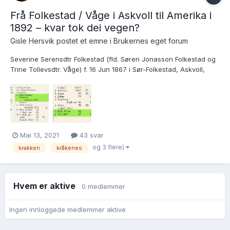
Frå Folkestad / Våge i Askvoll til Amerika i
1892 – kvar tok dei vegen?
Gisle Hersvik postet et emne i
Brukernes eget forum
Severine Serensdtr Folkestad (fld. Søren Jonasson Folkestad og
Trine Tollevsdtr. Våge) f. 16 Jun 1867 i Sør-Folkestad, Askvoll,
Sogn og Fjordane. Døypt 7 Jul 1867. I følge BB for Askvoll
emigrerte ho til USA i 1892. Severine gifte sig med Karl Andreas
Hansson Krakken (fld. Hans Karlsson Grønevi...
Mai 13, 2021
43 svar
og 3 flere)
krakken
kråkenes
Hvem er aktive
0 medlemmer
Ingen innloggede medlemmer aktive