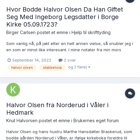
Hvor Bodde Halvor Olsen Da Han Giftet
Seg Med Ingeborg Legsdatter i Borge
Kirke 05.09.1723?
Birger Carlsen postet et emne i
Hjelp til skrifttyding
Som vanlig nå, på jakt etter en helt annen vielse, så snubler jeg i
en som er minst like interesant. I mine notater fra min mors
tremenning skal det være Stabbetorp, men jeg klarer ikke å lese
September 14, 2022
2 svar
hva det står. Brukslenke for sidevisning:
og 2 flere)
halvor olsen
stabbetorp
https://www.digitalarkivet.no/kb20061013050449...
Halvor Olsen fra Norderud i Våler i
Hedmark
Knut Halvorsen postet et emne i
Brukernes eget forum
Halvor Olsen og hans hustru Marthe Hansdatter Braskerud, som
bodde gården Norderud i Våler, er ifølge kirkeboka foreldre til