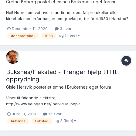
Grethe Boberg postet et emne i
Brukernes eget forum
Hei! Noen som vet hvor man finner dødsfallprotokoller eller
kirkebok med informasjon om gravlagte, for året 1933 i Harstad?
På forhånd: Takk for opplysninger 🙂 Mvh Grethe
Desember 11, 2020
3 svar
og 1 flere)
dødsprotokoll
1933
Buksnes/Flakstad - Trenger hjelp til litt
opprydning
Gisle Hersvik postet et emne i
Brukernes eget forum
Viser til følgande slektstre;
http://www.velogen.net/individual.php?
pid=I23070&ged=gendata.ged Kva tid og kvar gifte Elise
Juni 18, 2019
12 svar
Magdalene seg med Henrik Odin Ragnvald Olsen? Det står
og 3 flere)
buksnes
flakstad
videre at Henrik Odin dø etter 1901. Men når og kvar? Videre skal
Elise ha vorte gift med ein...