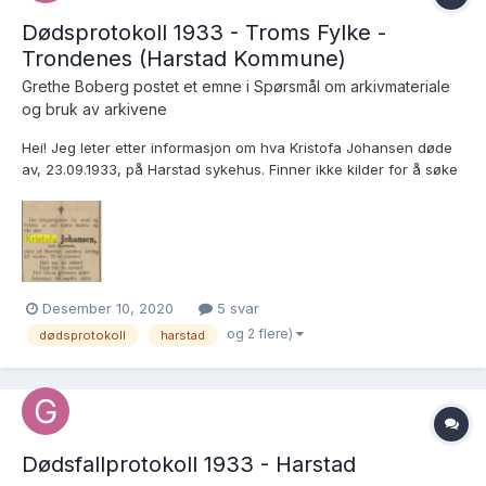
Dødsprotokoll 1933 - Troms Fylke -
Trondenes (Harstad Kommune)
Grethe Boberg postet et emne i
Spørsmål om arkivmateriale
og bruk av arkivene
Hei! Jeg leter etter informasjon om hva Kristofa Johansen døde
av, 23.09.1933, på Harstad sykehus. Finner ikke kilder for å søke
etter opplysninger. Begravelsen ble foretatt fra Bethel Harstad,
så familien tilhørte kanskje en menighet eller trosamfunn som er
ukjent for meg. Håper veldig på h...
Desember 10, 2020
5 svar
og 2 flere)
dødsprotokoll
harstad
Dødsfallprotokoll 1933 - Harstad