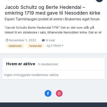
Jacob Schultz og Berte Hedendal –
omkring 1719 med gave til Nesodden kirke
Espen Tjernshaugen postet et emne i
Brukernes eget forum
"Jacob Schultz Berte Hedendal 1719" Det er det som står på
lokket til en oblateske i sølv, tilhørende Nesodden kirke. Det er et
bilde av esken på side 47 i boka Nesodden kirke : et gammelt
November 1, 2022
9 svar
hus Er det noen der ute som kjenner til og kan si noe mer om
og 2 flere)
oblateske
hedendal
disse personen...
Hvem er aktive
0 medlemmer
Ingen innloggede medlemmer aktive
Språk
Personvernvilkår
Kontakt oss