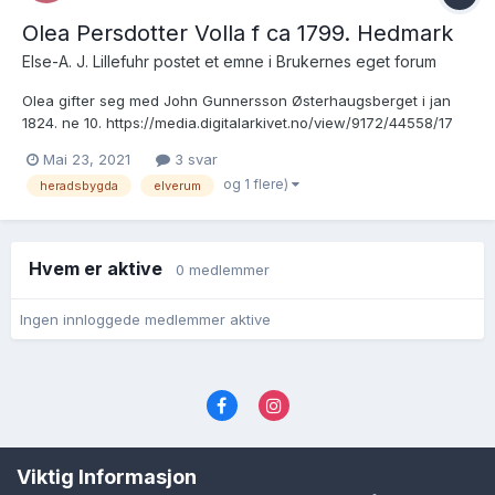
Olea Persdotter Volla f ca 1799. Hedmark
Else-A. J. Lillefuhr postet et emne i
Brukernes eget forum
Olea gifter seg med John Gunnersson Østerhaugsberget i jan
1824. ne 10. https://media.digitalarkivet.no/view/9172/44558/17
Har funnet dem i bygdebok for Heradsbygda, Elverum.
Mai 23, 2021
3 svar
https://www.nb.no/nbsok/nb/f93f9aa27c5f22dbf9129172ec916bf
og 1 flere)
heradsbygda
elverum
c.nbdigital?lang=no#277 Hvor kan jeg finne ut mer om Olea...
Hvem er aktive
0 medlemmer
Ingen innloggede medlemmer aktive
Språk
Personvernvilkår
Kontakt oss
Viktig Informasjon
Cookies (informasjonskapsler)