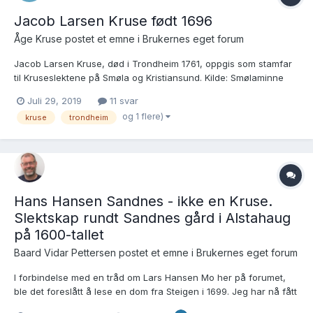
Jacob Larsen Kruse født 1696
Åge Kruse postet et emne i
Brukernes eget forum
Jacob Larsen Kruse, død i Trondheim 1761, oppgis som stamfar
til Kruseslektene på Smøla og Kristiansund. Kilde: Smølaminne
1976, samt "Kruseboka" side 202. Det har tidligere, så lang jeg
Juli 29, 2019
11 svar
kjenner til, ikke vært mulig å finne hvor Jacob Larsen Kruse
og 1 flere)
kruse
trondheim
kommer fra eller hvem som er hans far....
Hans Hansen Sandnes - ikke en Kruse.
Slektskap rundt Sandnes gård i Alstahaug
på 1600-tallet
Baard Vidar Pettersen postet et emne i
Brukernes eget forum
I forbindelse med en tråd om Lars Hansen Mo her på forumet,
ble det foreslått å lese en dom fra Steigen i 1699. Jeg har nå fått
dommen fra Arkivverket. Fordi det nå er avklart at Lars Hansen