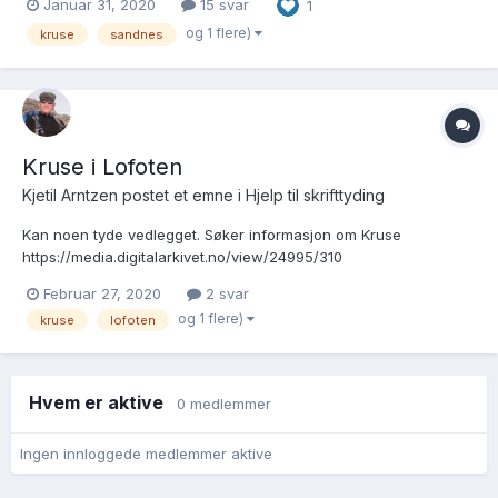
Januar 31, 2020
15 svar
1
Mo ikke kom fra Sandnes, men det allikevel var et interessant
dokument når det gjelder Sandnes, legger...
og 1 flere)
kruse
sandnes
Kruse i Lofoten
Kjetil Arntzen postet et emne i
Hjelp til skrifttyding
Kan noen tyde vedlegget. Søker informasjon om Kruse
https://media.digitalarkivet.no/view/24995/310
Februar 27, 2020
2 svar
og 1 flere)
kruse
lofoten
Hvem er aktive
0 medlemmer
Ingen innloggede medlemmer aktive