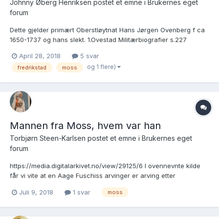
Johnny Øberg Henriksen postet et emne i
Brukernes eget
forum
Dette gjelder primært Oberstløytnat Hans Jørgen Ovenberg f ca
1650-1737 og hans slekt. 1.Ovestad Militærbiografier s.227
http://old.genealogi.no/kilder/mil/ovenstad/ovenstad_bind_ii/inde
April 28, 2018
5 svar
x.html blir her nevt som Offenberg,Ofvenberg, Hans Jørgen. 2....
og 1 flere)
fredrikstad
moss
Mannen fra Moss, hvem var han
Torbjørn Steen-Karlsen postet et emne i
Brukernes eget
forum
https://media.digitalarkivet.no/view/29125/6 I ovennevnte kilde
får vi vite at en Aage Fuschiss arvinger er arving etter
borgermester i Tønsberg, Gunder Olsen. Denne Åge skal ha
Juli 9, 2018
1 svar
moss
bodd i Moss. Hvem kan dette være? Han er trolig gift med Maren
Gundersdatter. Mvh. Torbjørn.