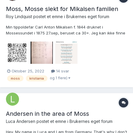
Moss, Mosse slekt for Mikalsen familien
Roy Lindquist postet et emne i
Brukernes eget forum
Min tippoldefar Carl Anton Mikalsen f. 1844 druknet i
Mossessundet i 1875 27.sep, beruset ca 30+. Jeg kan ikke finne
evnt flere opplysninger om ulykken, aviser f.eks? Jeg har
oppdaget at jeg har "stor" slekt i Moss, som er en ny
oppdagelse for meg! Det er begrenset hva jeg kan finne på
Digitala...
Oktober 25, 2022
14 svar
og 1 flere)
moss
kristiania
Andersen in the area of Moss
Luca Andersen postet et emne i
Brukernes eget forum
Hey, My name is Luca and I am from Germany. That's why I don't