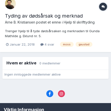
Tyding av dødsårsak og merknad
Arne B. Kristiansen postet et emne i
Hjelp til skrifttyding
Trenger hjelp til å tyde dødsårsaken og merknaden til Gunda
Mathilde g. Eklund nr. 5.
https://media.digitalarkivet.no/view/25944/55007/43 Ser i
Januar 22, 2018
4 svar
moss
gaustad
merknaden at hun dør på Gaustad asyl [??]..... Skulle ikke
dødsfallet da være å finne i Vestre Aker kirke, som jeg ikke
gjør...???
Hvem er aktive
0 medlemmer
Ingen innloggede medlemmer aktive
Språk
Personvernvilkår
Kontakt oss
Viktig Informasjon
Cookies (informasjonskapsler)