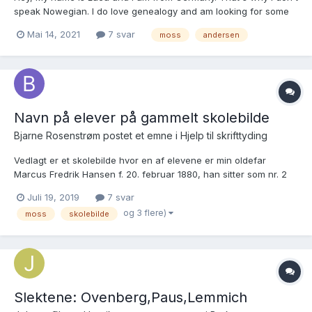
speak Nowegian. I do love genealogy and am looking for some
help with my newly found Norwegian ancestors. Two days ago, I
Mai 14, 2021
7 svar
moss
andersen
already asked something in an other forum on this website, but I
was told that it is only for translating text...
Navn på elever på gammelt skolebilde
Bjarne Rosenstrøm postet et emne i
Hjelp til skrifttyding
Vedlagt er et skolebilde hvor en af elevene er min oldefar
Marcus Fredrik Hansen f. 20. februar 1880, han sitter som nr. 2
fra høire i midtre rekke. [Han byttet senere efternavn til Verling,
Juli 19, 2019
7 svar
efter Værlebukten i Moss]. Fotografiet er, antagelig, tatt skoleåret
og 3 flere)
moss
skolebilde
1887-1888 eller 1888-1889....
Slektene: Ovenberg,Paus,Lemmich