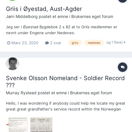
Griis i Øyestad, Aust-Agder
Jørn Middelborg postet et emne i
Brukernes eget forum
Jeg ser i Øyestad Bygdebok 2 s 82 at to Griis medlemmer er
nevnt under Engene under Nedenes.
https://www.nb.no/items/67a2213cd373f410686c83ba0eef4981?
og 1 flere)
Mars 23, 2020
2 svar
griis
nedenes
page=85&searchText=øyestad bygdebok Det er: 1) Ole
Christensen Griis f.ca. 1639 2) Just Christensen Griis f.ca. 1646...
Svenke Olsson Nomeland - Soldier Record
???
Murray Rystead postet et emne i
Brukernes eget forum
Hello, I was wondering if anybody could help me locate my great
great great grandfather's service record within the Norwegian
Army. His name is Svenke Olsson Nomeland. I've attached a
copy of his information mentioned in the Valle Kommune Vol. 1&2
page 480. We don't know his exa...