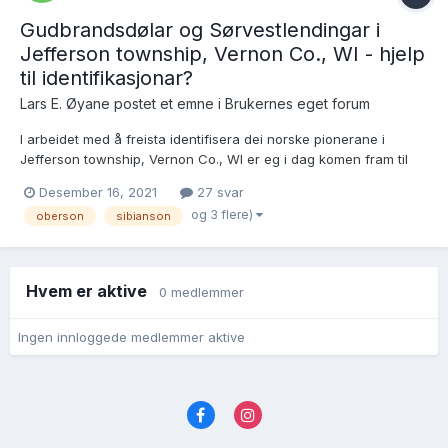
Gudbrandsdølar og Sørvestlendingar i
Jefferson township, Vernon Co., WI - hjelp
til identifikasjonar?
Lars E. Øyane postet et emne i
Brukernes eget forum
I arbeidet med å freista identifisera dei norske pionerane i
Jefferson township, Vernon Co., WI er eg i dag komen fram til
denne sida (og siste linjene på den føregåande sida) der eg står
Desember 16, 2021
27 svar
fast på detaljar om fleire huslydar:
og 3 flere)
oberson
sibianson
https://www.familysearch.org/ark:/61903/3:1:S3HT-6P89-GV7...
Hvem er aktive
0 medlemmer
Ingen innloggede medlemmer aktive