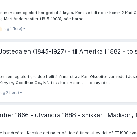
, men som eg aldri har greidd å løysa. Kanskje tidi no er kommi? Kari Ol
g Mari Andersdotter (1815-1908), båe barne...
og 1 flere)
Jostedalen (1845-1927) - til Amerika i 1882 - t
en som eg aldri greidde heilt å finna ut av. Kari Olsdotter var fødd i 
Kenyon, Goodhue Co., MN fekk ho ein son til. Ho døydde...
og 2 flere)
ember 1866 - utvandra 1888 - snikkar i Madison
rre hundreåret. Kanskje det no er på tide å finna ut av dette? FT1900 sy