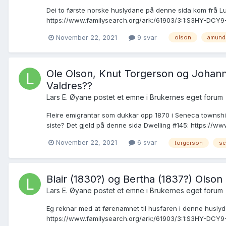
Dei to første norske huslydane på denne sida kom frå L
https://www.familysearch.org/ark:/61903/3:1:S3HY-DCY9
November 22, 2021
9 svar
olson
amund
Ole Olson, Knut Torgerson og Johanna
Valdres??
Lars E. Øyane postet et emne i
Brukernes eget forum
Fleire emigrantar som dukkar opp 1870 i Seneca township,
siste? Det gjeld på denne sida Dwelling #145: https://ww
November 22, 2021
6 svar
torgerson
se
Blair (1830?) og Bertha (1837?) Olson 
Lars E. Øyane postet et emne i
Brukernes eget forum
Eg reknar med at førenamnet til husfaren i denne huslyd
https://www.familysearch.org/ark:/61903/3:1:S3HY-DCY9-