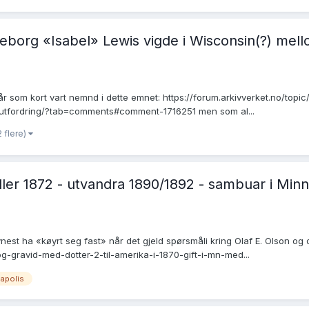
borg «Isabel» Lewis vigde i Wisconsin(?) mellom
 år som kort vart nemnd i dette emnet: https://forum.arkivverket.no/to
-utfordring/?tab=comments#comment-1716251 men som al...
2 flere)
1 eller 1872 - utvandra 1890/1892 - sambuar i Mi
est ha «køyrt seg fast» når det gjeld spørsmåli kring Olaf E. Olson og
g-gravid-med-dotter-2-til-amerika-i-1870-gift-i-mn-med...
apolis