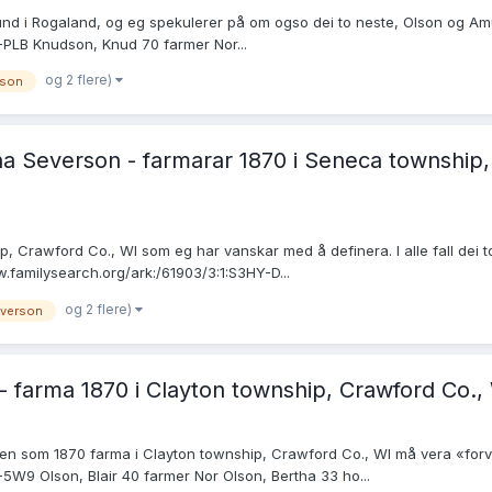
und i Rogaland, og eg spekulerer på om ogso dei to neste, Olson og A
-PLB Knudson, Knud 70 farmer Nor...
og 2 flere)
son
 Severson - farmarar 1870 i Seneca township, 
 Crawford Co., WI som eg har vanskar med å definera. I alle fall dei t
w.familysearch.org/ark:/61903/3:1:S3HY-D...
og 2 flere)
verson
- farma 1870 i Clayton township, Crawford Co., W
en som 1870 farma i Clayton township, Crawford Co., WI må vera «forva
5W9 Olson, Blair 40 farmer Nor Olson, Bertha 33 ho...