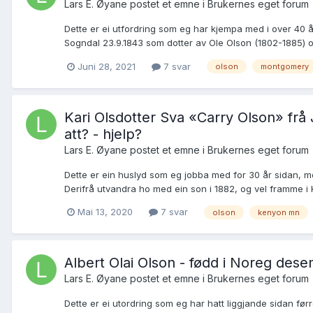
Lars E. Øyane postet et emne i
Brukernes eget forum
Dette er ei utfordring som eg har kjempa med i over 40 år
Sogndal 23.9.1843 som dotter av Ole Olson (1802-1885) o
Juni 28, 2021
7 svar
olson
montgomery
Kari Olsdotter Sva «Carry Olson» frå 
att? - hjelp?
Lars E. Øyane postet et emne i
Brukernes eget forum
Dette er ein huslyd som eg jobba med for 30 år sidan, m
Derifrå utvandra ho med ein son i 1882, og vel framme i 
Mai 13, 2020
7 svar
olson
kenyon mn
Albert Olai Olson - fødd i Noreg des
Lars E. Øyane postet et emne i
Brukernes eget forum
Dette er ei utordring som eg har hatt liggjande sidan fø