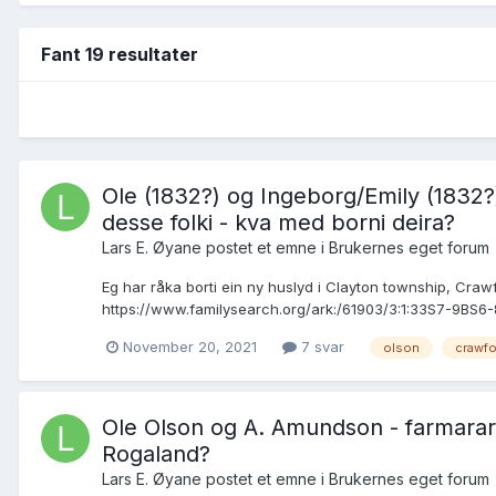
Fant 19 resultater
Ole (1832?) og Ingeborg/Emily (1832?
desse folki - kva med borni deira?
Lars E. Øyane postet et emne i
Brukernes eget forum
Eg har råka borti ein ny huslyd i Clayton township, Craw
https://www.familysearch.org/ark:/61903/3:1:33S7-9BS6-8
November 20, 2021
7 svar
olson
crawfo
Ole Olson og A. Amundson - farmarar 
Rogaland?
Lars E. Øyane postet et emne i
Brukernes eget forum