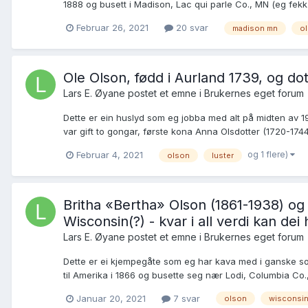
1888 og busett i Madison, Lac qui parle Co., MN (eg fekk i
Februar 26, 2021
20 svar
madison mn
o
Ole Olson, fødd i Aurland 1739, og dott
Lars E. Øyane postet et emne i
Brukernes eget forum
Dette er ein huslyd som eg jobba med alt på midten av 1
var gift to gongar, første kona Anna Olsdotter (1720-1744)
og 1 flere)
Februar 4, 2021
olson
luster
Britha «Bertha» Olson (1861-1938) og 
Wisconsin(?) - kvar i all verdi kan dei 
Lars E. Øyane postet et emne i
Brukernes eget forum
Dette er ei kjempegåte som eg har kava med i ganske so m
til Amerika i 1866 og busette seg nær Lodi, Columbia Co.
Januar 20, 2021
7 svar
olson
wisconsi