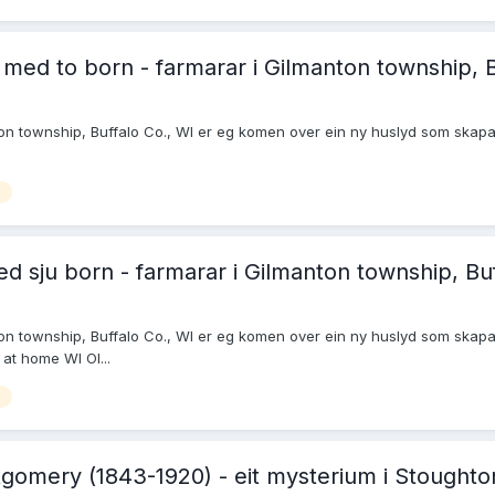
 med to born - farmarar i Gilmanton township, B
nton township, Buffalo Co., WI er eg komen over ein ny huslyd som skapar
ed sju born - farmarar i Gilmanton township, Buf
nton township, Buffalo Co., WI er eg komen over ein ny huslyd som skapa
at home WI Ol...
ntgomery (1843-1920) - eit mysterium i Stoughto