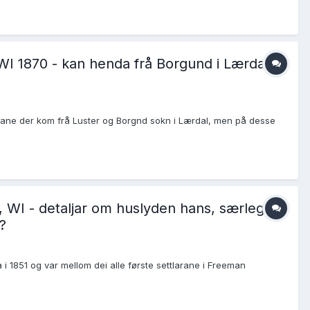
I 1870 - kan henda frå Borgund i Lærdal,
arane der kom frå Luster og Borgnd sokn i Lærdal, men på desse
, WI - detaljar om huslyden hans, særleg
?
i 1851 og var mellom dei alle første settlarane i Freeman