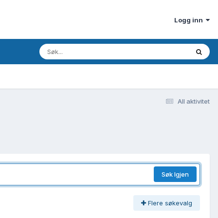
Logg inn
All aktivitet
Søk Igjen
Flere søkevalg