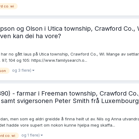
d co. wi
on og Olson i Utica township, Crawford Co., W
 kven kan dei ha vore?
g har no gått laus på Utica township, Crawford Co., WI. Mange av settl
97, 104 og 105: https://www.familysearch.o...
og 3 flere)
son
1890) - farmar i Freeman township, Crawford Co.
 samt svigersonen Peter Smith frå Luxembourg
an, men som eg aldri greidde å finna heilt ut av. Nils og Anna utvandra 
g det hadde vore supert om nokon kunne hjelpa meg skaffa...
og 1 flere)
rd co. wi