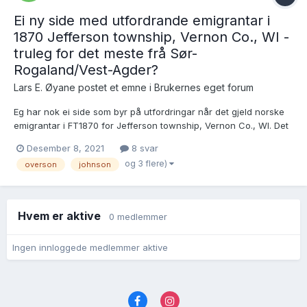
Ei ny side med utfordrande emigrantar i
1870 Jefferson township, Vernon Co., WI -
truleg for det meste frå Sør-
Rogaland/Vest-Agder?
Lars E. Øyane postet et emne i
Brukernes eget forum
Eg har nok ei side som byr på utfordringar når det gjeld norske
emigrantar i FT1870 for Jefferson township, Vernon Co., WI. Det
dreier seg om: Side 15:
Desember 8, 2021
8 svar
https://www.familysearch.org/ark:/61903/3:1:S3HT-6P89-5CV
og 3 flere)
overson
johnson
Overson, Robert 36 farmer Nor Overson, Matilda 29 keeping ho...
Hvem er aktive
0 medlemmer
Ingen innloggede medlemmer aktive