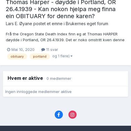
Thomas Harper - døydde i Portland, OR
26.4.1939 - Kan nokon hjelpa meg finna
ein OBITUARY for denne karen?
Lars E. Øyane postet et emne i
Brukernes eget forum
Frå the Oregon State Death Index finn eg at Thomas HARPER
døydde i Portland, OR 26.4.1939. Det er noko omstritt kven denne
mannen var, og eg vonar at ein OBITUARY kan avklara noko?
Mai 10, 2020
11 svar
Det vert oppgjeve ved dødsfallet at kona heitte Gladis! Eg leiter
og 1 flere)
obituary
portland
etter ein Thomas...
Hvem er aktive
0 medlemmer
Ingen innloggede medlemmer aktive
Språk
Personvernvilkår
Kontakt oss