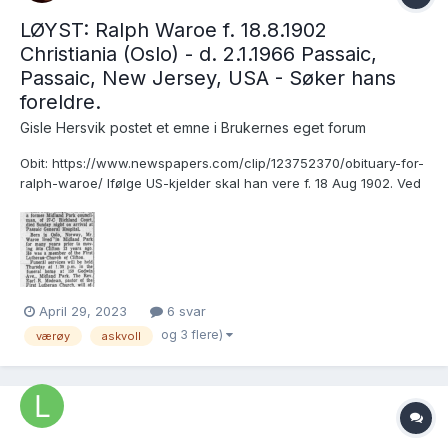
LØYST: Ralph Waroe f. 18.8.1902
Christiania (Oslo) - d. 2.1.1966 Passaic,
Passaic, New Jersey, USA - Søker hans
foreldre.
Gisle Hersvik postet et emne i
Brukernes eget forum
Obit: https://www.newspapers.com/clip/123752370/obituary-for-
ralph-waroe/ Ifølge US-kjelder skal han vere f. 18 Aug 1902. Ved
innreise til USA i 1921 er næraste pårørande i Norge mora Anna
Waroe. Person in US: Wilhelm C Westby Kven er foreldra hans?
Dåpsinn...
April 29, 2023
6 svar
og 3 flere)
værøy
askvoll