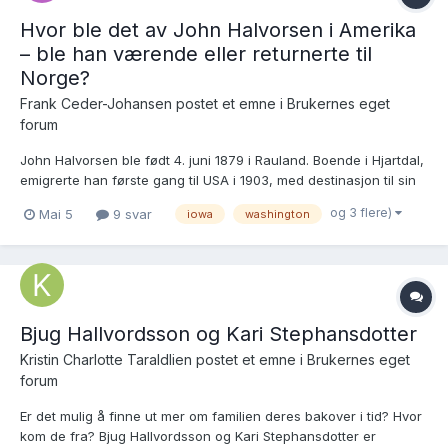
Hvor ble det av John Halvorsen i Amerika
– ble han værende eller returnerte til
Norge?
Frank Ceder-Johansen postet et emne i
Brukernes eget
forum
John Halvorsen ble født 4. juni 1879 i Rauland. Boende i Hjartdal,
emigrerte han første gang til USA i 1903, med destinasjon til sin
onkel Torstein Nilsen i Iowa. I 1905 reiste han tilbake til Norge,
og 3 flere)
Mai 5
9 svar
iowa
washington
hvor han hentet to av sine brødre, Tor og Nils, som samme år
emigrerte til USA. Tor immigrerte tilba...
Bjug Hallvordsson og Kari Stephansdotter
Kristin Charlotte Taraldlien postet et emne i
Brukernes eget
forum
Er det mulig å finne ut mer om familien deres bakover i tid? Hvor
kom de fra? Bjug Hallvordsson og Kari Stephansdotter er