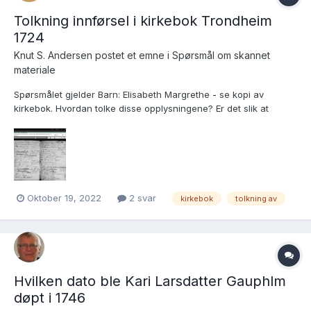
Tolkning innførsel i kirkebok Trondheim
1724
Knut S. Andersen postet et emne i
Spørsmål om skannet
materiale
Spørsmålet gjelder Barn: Elisabeth Margrethe - se kopi av
kirkebok. Hvordan tolke disse opplysningene? Er det slik at
fødselsdatoen er 4. mai? Hva er i så fall dåpsdatoen? Dåpen ser
ut til å være foretatt i Domkirken sokn, men i hvilken kirke og av
hvilken prest?
Oktober 19, 2022
2 svar
kirkebok
tolkning av
Hvilken dato ble Kari Larsdatter Gauphlm
døpt i 1746