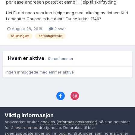
per aase andresen postet et emne i
Hjelp til skrifttyding
Hei Er det noen som kan hjelpe meg med tolkning av datoen Kari
Larsdatter Gaupholm ble døpt i Fuuse kirke i 1746?
Dåpshandlingen står angitt midt på side 94
August 26, 2018
2 svar
https://www.digitalarkivet.no/kb20070514660829 Er spent på
tolkning av
datoangivesle
svar...
Hvem er aktive
0 medlemmer
Ingen innloggede medlemmer aktive
Språk
Personvernvilkår
Kontakt oss
Viktig Informasjon
Cookies (informasjonskapsler)
Arkivverket bruker
cookies (informasjonskapsler)
på sine nettsider
Powered by Invision Community
for å levere en bedre tjeneste. De brukes til bl.a.
skjemaoppdateringer og innlogging. Bruk siden som normalt, eller