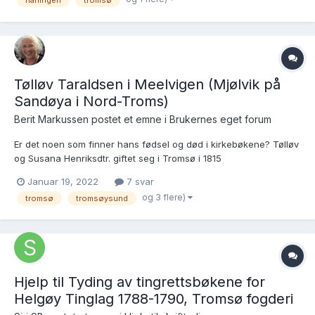
harlingen
tromsø
Tølløv Taraldsen i Meelvigen (Mjølvik på
Sandøya i Nord-Troms)
Berit Markussen postet et emne i
Brukernes eget forum
Er det noen som finner hans fødsel og død i kirkebøkene? Tølløv
og Susana Henriksdtr. giftet seg i Tromsø i 1815
(https://www.digitalarkivet.no/view/327/pv00000002518373). De
Januar 19, 2022
7 svar
fikk mange barn. Den yngste er Rebecha født i 1835
og 3 flere)
tromsø
tromsøysund
(https://www.digitalarkivet.no/view/255/pd00000040193567)....
Hjelp til Tyding av tingrettsbøkene for
Helgøy Tinglag 1788-1790, Tromsø fogderi