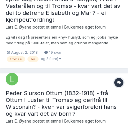
Vesterålen og til Tromsø - kvar vart det av
dei to døtrene Elisabeth og Mari? - ei
kjempeutfordring!
Lars E. Øyane postet et emne i
Brukernes eget forum
Eg vil i dag få presentera ein «ny» huslyd, som eg jobba mykje
med tidleg på 1980-talet, men som eg grunna manglande
kjeldetilgong aldri vart liksom heilt nøgd med. Moderne
August 2, 2018
19 svar
hjelpemiddel har gjort det mogeleg å komma litt lenger, men eg
og 2 flere)
tromsø
bø
står likevel fast på ein del greiner og vonar no på lite vetta...
Peder Sjurson Ottum (1832-1918) - frå
Ottum i Luster til Tromsø eg derifrå til
Wisconsin? - kven var svigerforeldri hans
og kvar vart det av borni?
Lars E. Øyane postet et emne i
Brukernes eget forum