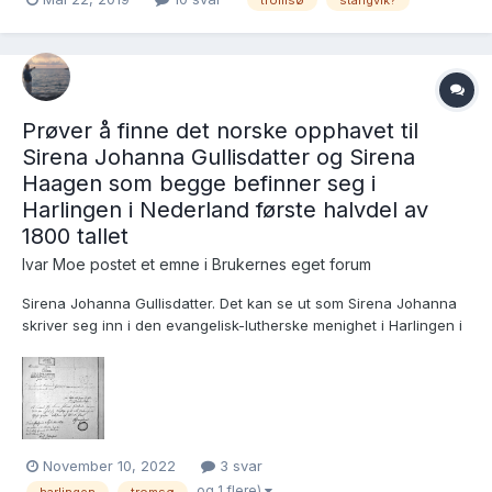
kona Anne Margrethe Paus. Ved vielsen er brudgommen
beskrevet som " af Tromsø". Dette behøver ikke bety at han...
Prøver å finne det norske opphavet til
Sirena Johanna Gullisdatter og Sirena
Haagen som begge befinner seg i
Harlingen i Nederland første halvdel av
1800 tallet
Ivar Moe postet et emne i
Brukernes eget forum
Sirena Johanna Gullisdatter. Det kan se ut som Sirena Johanna
skriver seg inn i den evangelisk-lutherske menighet i Harlingen i
1814. Hun får i det øyemed tilsendt (eller har med seg) en attest
fra Tromsø i Norge. https://allefriezen.nl/zoeken/persons?ss=
{"q":"Sirena Johanna"}...
November 10, 2022
3 svar
og 1 flere)