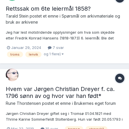
Rettssak om 6te leiermål 1858?
Tarald Stein postet et emne i
Spørsmål om arkivmateriale og
bruk av arkivene
Jeg har lest motstridende opplysninger om hva som skjedde
etter Fredrik Konrad Hansens (1818-1873) 6. leiermål. Ble det
rettssak? Kom han unna med det eller ble han dømt? Hvordan
Januar 29, 2024
7 svar
var systemet for dette? Er det håp om å finne originale kilder på
og 1 flere)
troms
lenvik
dette? Kan det ha blitt rettssaker også etter nr. 4 og...
Hvem var Jørgen Christian Dreyer f. ca.
1796 sønn av og hvor var han født*
Rune Thorstensen postet et emne i
Brukernes eget forum
Jørgen Christian Dreyer giftet seg i Tromsø 01.04.1821 med
Thrine Karine Sommerfeldt Stoltenberg. Hun var født 20.05.1793 i
Trondenes, Troms av foreldre Andreas Wincent Stoltenberg og
Mai 22, 2019
10 svar
tromsø
stangvik?