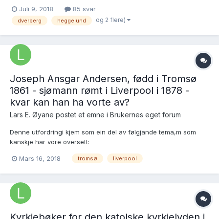
greidde å få «styr» på. I kveld har eg oppdaga at Ole og Anna
Juli 9, 2018
85 svar
Heggelund var ein tur i Amerika mellom kring 1860 og 1871. So
og 2 flere)
dverberg
heggelund
kom dei attende til Trondheim for so å...
Joseph Ansgar Andersen, fødd i Tromsø
1861 - sjømann rømt i Liverpool i 1878 -
kvar kan han ha vorte av?
Lars E. Øyane postet et emne i
Brukernes eget forum
Denne utfordringi kjem som ein del av følgjande tema,m som
kanskje har vore oversett:
https://forum.arkivverket.no/topic/219784-martha-eriksdotter-
Mars 16, 2018
tromsø
liverpool
høgi-fødd-i-hafslo-1831-gift-med-zacharias-andersson-frå-røst-
værøy-ho-levde-då-far-hennar-døydde-i-bergen-1881-men-
kvar-vart-det-av-dei-tro...
Kyrkjebøker for den katolske kyrkjelyden i