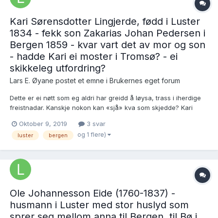
Kari Sørensdotter Lingjerde, fødd i Luster
1834 - fekk son Zakarias Johan Pedersen i
Bergen 1859 - kvar vart det av mor og son
- hadde Kari ei moster i Tromsø? - ei
skikkeleg utfordring?
Lars E. Øyane postet et emne i
Brukernes eget forum
Dette er ei nøtt som eg aldri har greidd å løysa, trass i iherdige
freistnadar. Kanskje nokon kan «sjå» kva som skjedde? Kari
Sørensdotter, dotter av Søren Davidson (1796-1889) og Gjertrud
Oktober 9, 2019
3 svar
Pedersdotter (1794-1866), husmannsfolk i Dulsviki under garden
og 1 flere)
luster
bergen
Lingjerde i Luster, var fødd i Lust...
Ole Johannesson Eide (1760-1837) -
husmann i Luster med stor huslyd som
sprer seg mellom anna til Bergen, til Bø i