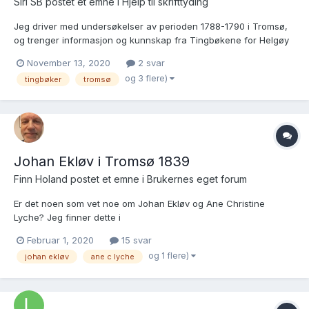
Siri SB postet et emne i
Hjelp til skrifttyding
Jeg driver med undersøkelser av perioden 1788-1790 i Tromsø,
og trenger informasjon og kunnskap fra Tingbøkene for Helgøy
TInglag i perioden 1788-1790. Jeg klarer ikke å tyde disse
November 13, 2020
2 svar
skriftene selv ved hjelp av bøkene, og vil spørre om noen har
og 3 flere)
tingbøker
tromsø
gjort dette arbeidet tidligere, og om jeg kunne fått en k...
Johan Ekløv i Tromsø 1839
Finn Holand postet et emne i
Brukernes eget forum
Er det noen som vet noe om Johan Ekløv og Ane Christine
Lyche? Jeg finner dette i
http://salsten.se/dag/salsten.info/kirke11.html Adolph Christian
Februar 1, 2020
15 svar
Johansen Tromsø 1839-12/01 Johan Ekløv og Ane Christine
og 1 flere)
johan ekløv
ane c lyche
Løkke 1839-09/05 Ane C døde under fødsel med tvillinger i
Hadsel? i 1841. Jeg fi...