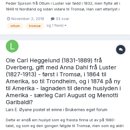
Peder Sjurson frå Ottum i Luster var fødd i 1832, men flytte alt i
1849 til Nordland og sidan vidare til Tromsø, Han vart etterlyst i
samband med militærtenesta si i 1854, men flytte nok ikkje
November 2, 2018
33 svar
heimatt på den tidi. I staden gifte han seg i Tromsø med ei jente
og 1 flere)
ottum
tromsø
frå Berg på Senja, som det finst svært...
Ole Carl Heggelund (1831-1889) frå
Dverberg, gift med Anna Dahl frå Luster
(1827-1913) - først i Tromsø, i 1864 til
Amerika, so til Trondheim, og i 1874 på ny
til Amerika - lagnaden til denne huslyden i
Amerika - særleg Carl August og Menotti
Garibaldi?
Lars E. Øyane postet et emne i
Brukernes eget forum
Dette er endå ein huslyd som eg freista finna ut av på 1980-
talet, og som eg den gongen følgde til Tromsø, men som eg aldri