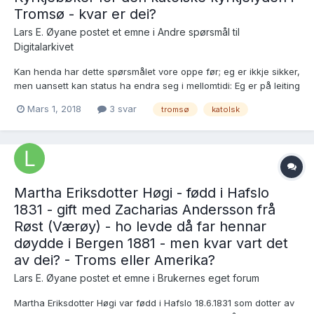
Tromsø - kvar er dei?
Lars E. Øyane postet et emne i
Andre spørsmål til
Digitalarkivet
Kan henda har dette spørsmålet vore oppe før; eg er ikkje sikker,
men uansett kan status ha endra seg i mellomtidi: Eg er på leiting
etter opplysningar om ein huslyd i Tromsø som kring 1857
Mars 1, 2018
3 svar
tromsø
katolsk
«konverterte» til katolisismen, men finn ikkje kyrkjebøker for den
katolske kyrkjelyden i Tromsø f...
Martha Eriksdotter Høgi - fødd i Hafslo
1831 - gift med Zacharias Andersson frå
Røst (Værøy) - ho levde då far hennar
døydde i Bergen 1881 - men kvar vart det
av dei? - Troms eller Amerika?
Lars E. Øyane postet et emne i
Brukernes eget forum
Martha Eriksdotter Høgi var fødd i Hafslo 18.6.1831 som dotter av