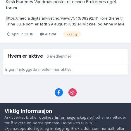
Kirsti Flørenes Vandraas postet et emne i
Brukernes eget
forum
https://media.digitalarkivet.no/view/7540/38292/41 Foreldrene til
Trine Julie som er født 29 august 1832 er Mickael og Anne Marie
Fredriksen. Hvordan kan jeg finne mer informasjon om dem?
April 7, 2018
4 svar
vestby
Hvem er aktive
0 medlemmer
Ingen innloggede medlemmer aktive
Språk
Personvernvilkår
Kontakt oss
Viktig Informasjon
Cookies (informasjonskapsler)
Arkivverket bruker
cookies (informasjonskapsler)
på sine nettsider
Powered by Invision Community
for å levere en bedre tjeneste. De brukes til bl.a.
skjemaoppdateringer og innlogging. Bruk siden som normalt, eller