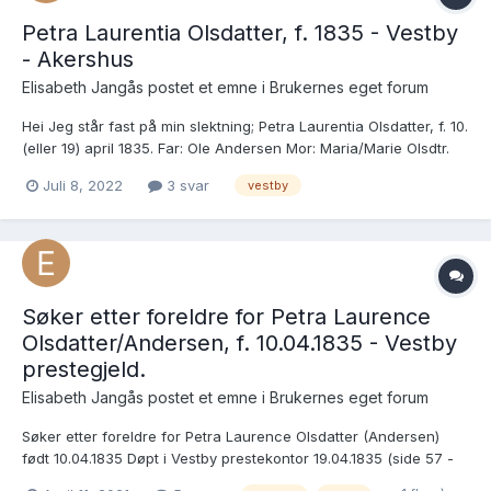
Petra Laurentia Olsdatter, f. 1835 - Vestby
- Akershus
Elisabeth Jangås postet et emne i
Brukernes eget forum
Hei Jeg står fast på min slektning; Petra Laurentia Olsdatter, f. 10.
(eller 19) april 1835. Far: Ole Andersen Mor: Maria/Marie Olsdtr.
Jeg finner hennes dåp: Nr. 47: Kirkebøker: Vestby prestekontor
Juli 8, 2022
3 svar
vestby
Kirkebøker, SAO/A-10893/F/Fa/L0006: Ministerialbok nr. I 6, 1827-
184...
Søker etter foreldre for Petra Laurence
Olsdatter/Andersen, f. 10.04.1835 - Vestby
prestegjeld.
Elisabeth Jangås postet et emne i
Brukernes eget forum
Søker etter foreldre for Petra Laurence Olsdatter (Andersen)
født 10.04.1835 Døpt i Vestby prestekontor 19.04.1835 (side 57 -
nr. 47) https://www.digitalarkivet.no/kb20061026010180 Her står