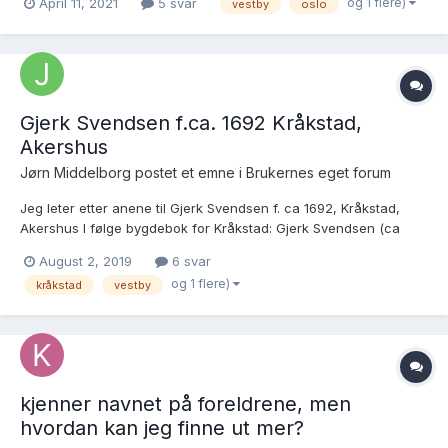
og 1 flere)
April 11, 2021
5 svar
vestby
oslo
oppført Ole Andersen og Marie Olsdatter i Hølen som foreldre.
Ønsker mer in...
Gjerk Svendsen f.ca. 1692 Kråkstad,
Akershus
Jørn Middelborg postet et emne i
Brukernes eget forum
Jeg leter etter anene til Gjerk Svendsen f. ca 1692, Kråkstad,
Akershus I følge bygdebok for Kråkstad: Gjerk Svendsen (ca
1692-1780) Stønnerud gm Gunhild Guldbrandsdatter Stønnerud
August 2, 2019
6 svar
og Gunhild Einarsdatter og Anne Larsdatter Visstnok 12 barn
og 1 flere)
kråkstad
vestby
med 2 (av 3) koner...
kjenner navnet på foreldrene, men
hvordan kan jeg finne ut mer?