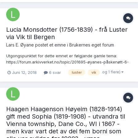
Lucia Monsdotter (1756-1839) - frå Luster
via Vik til Bergen
Lars E. Øyane postet et emne i
Brukernes eget forum
Utgongspunktet for dette emnet er følgjande gamle tema:
https://forum.arkivverket.no/topic/201695-øyanes-påskenøtt-6-
mons-torstenson-1723-1814-frå-luster-via-vik-til-sørebø-i-
og 1 flere)
Juni 12, 2018
6 svar
luster
vik
hyllestad-kvar-vart-det-av-borni-hans/?
tab=comments#comment-1702644 der eg konkret går inn på
biografien til ei av døtre...
Haagen Haagenson Høyeim (1828-1914)
gift med Sophia (1819-1908) - utvandra til
Vienna township, Dane Co., WI i 1867 -
men kvar vart det av dei fem borni som