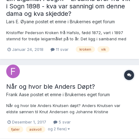
i Sogn 1898 - kva var sanningi om denne
dama og kva skjedde?
Lars E. Øyane postet et emne i
Brukernes eget forum
Kristoffer Pederson Kroken frå Hafslo, fødd 1872, vart i 1897
stemnd for tredje leigarmålet på to år. Det ligg i samband med
denne saki føre eit brev skrive av Johannes O. Feet i Hafslo
Januar 24, 2018
11 svar
kroken
vik
fattigstyre dagsett 24.2.1898 der det mellom anna heiter: «I
henhold til foranstaaende ska...
Når og hvor ble Anders Døpt?
Frank Aase postet et emne i
Brukernes eget forum
Når og hvor ble Anders Knutsen døpt? Anders Knutsen var
eldste sønnen til Knut Andersen og Johanne Kristine
Kristoffersdtr. Helle. Knut Andersen drev gården Vik L.nr 14 Midt-
Desember 1, 2017
5 svar
Vik. Br. nr. 2 i Fjaler, Sogn og Fjordane fylke fra året 1797. Knut
og 2 flere)
fjaler
askvoll
Andersen døde 1850. Han drev sannsynligvis gården nes...