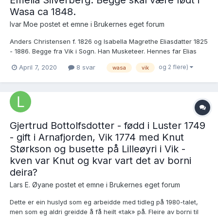
Wasa ca 1848.
Ivar Moe postet et emne i
Brukernes eget forum
Anders Christensen f. 1826 og Isabella Magrethe Eliasdatter 1825
- 1886. Begge fra Vik i Sogn. Han Musketeer. Hennes far Elias
Svensen, bosatt i Vik, født i Luster.
og 2 flere)
April 7, 2020
8 svar
wasa
vik
https://www.nb.no/items/URN:NBN:no-
nb_digibok_2014091106083?searchText=elias&page=487 De får
datteren Christine Christ...
Gjertrud Bottolfsdotter - fødd i Luster 1749
- gift i Arnafjorden, Vik 1774 med Knut
Størkson og busette på Lilleøyri i Vik -
kven var Knut og kvar vart det av borni
deira?
Lars E. Øyane postet et emne i
Brukernes eget forum
Dette er ein huslyd som eg arbeidde med tidleg på 1980-talet,
men som eg aldri greidde å få heilt «tak» på. Fleire av borni til