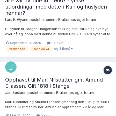
alle var avlidne før 1900? - ymse
utfordringar med dotteri Kari og huslyden
hennar?
Lars E. Øyane postet et emne i
Brukernes eget forum
Huslyden til Haagen Haagenson fekk eg aldri skikkeleg oversyn
over då eg jobba med denne huslyden i 1982. FT1870 syner at to
born då framleis budde med foreldri, men båe var avlidne før
September 9, 2020
86 svar
1900, liksom dei andre tre av i alt seks born. FT1900 syner at
og 3 flere)
haakenson
dane co wi
mori hadde hatt seks born, men berre eitt var i l...
Opphavet til Mari Nilsdatter gm. Amund
Eliassen. Gift 1818 i Stange
Jan Søstuen postet et emne i
Brukernes eget forum
Mari Nilsdatter og Amund Eliassen gifter seg den 1. august 1818 i
Stange. Nummer 25 her. Amund er oppført som 29 år og Mari
som 25 år. Aldersoppgaven til Amund stemmer ganske bra. Han
Mai 31, 2020
2 svar