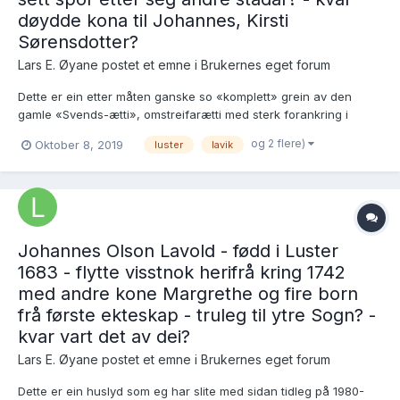
døydde kona til Johannes, Kirsti
Sørensdotter?
Lars E. Øyane postet et emne i
Brukernes eget forum
Dette er ein etter måten ganske so «komplett» grein av den
gamle «Svends-ætti», omstreifarætti med sterk forankring i
Luster i Sogn. Men, eg har aldri greidd å finna korkje faren
og 2 flere)
Oktober 8, 2019
luster
lavik
Daniel eller sonen Johannes døypte nokon stad, og sidan desse
folki stadig var «på vandring», mistenker eg dei for å ha...
Johannes Olson Lavold - fødd i Luster
1683 - flytte visstnok herifrå kring 1742
med andre kone Margrethe og fire born
frå første ekteskap - truleg til ytre Sogn? -
kvar vart det av dei?
Lars E. Øyane postet et emne i
Brukernes eget forum
Dette er ein huslyd som eg har slite med sidan tidleg på 1980-