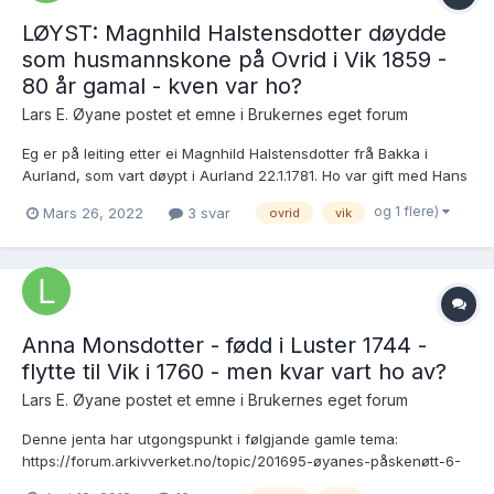
LØYST: Magnhild Halstensdotter døydde
som husmannskone på Ovrid i Vik 1859 -
80 år gamal - kven var ho?
Lars E. Øyane postet et emne i
Brukernes eget forum
Eg er på leiting etter ei Magnhild Halstensdotter frå Bakka i
Aurland, som vart døypt i Aurland 22.1.1781. Ho var gift med Hans
Rasmusson som døydde på Dyrdal i Aurland i 1841. Magnhild er
og 1 flere)
Mars 26, 2022
3 svar
ovrid
vik
ikkje avlidi i Aurland, men eg har oppdaga ei husmannskone
Magnhild Halstensdotter som døydde på O...
Anna Monsdotter - fødd i Luster 1744 -
flytte til Vik i 1760 - men kvar vart ho av?
Lars E. Øyane postet et emne i
Brukernes eget forum
Denne jenta har utgongspunkt i følgjande gamle tema:
https://forum.arkivverket.no/topic/201695-øyanes-påskenøtt-6-
mons-torstenson-1723-1814-frå-luster-via-vik-til-sørebø-i-