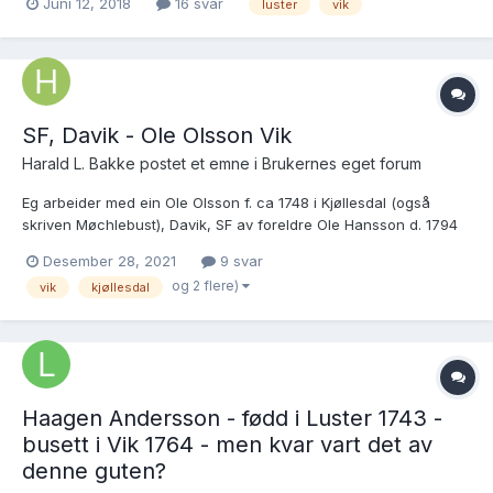
Juni 12, 2018
16 svar
luster
vik
hyllestad-kvar-vart-det-av-borni-hans/?
tab=comments#comment-1702644 men me har inntil i dag ingen
sikre opplysningar...
SF, Davik - Ole Olsson Vik
Harald L. Bakke postet et emne i
Brukernes eget forum
Eg arbeider med ein Ole Olsson f. ca 1748 i Kjøllesdal (også
skriven Møchlebust), Davik, SF av foreldre Ole Hansson d. 1794
og Ane Knutsdtr. d 1764. Eg har ikkje funne dåpen hans i Davik,
Desember 28, 2021
9 svar
men Ole Ols: Møchlebust er konfirmert i Davik i desember 1764.
og 2 flere)
vik
kjøllesdal
Så kjem eg til det som er pro...
Haagen Andersson - fødd i Luster 1743 -
busett i Vik 1764 - men kvar vart det av
denne guten?