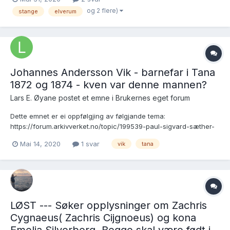
døpes i Elverum den 10. mai 1789. Lenke. Mari skulle da være
og 2 flere)
stange
elverum
født rundt 1793. Ved søk i FT1801 finn...
Johannes Andersson Vik - barnefar i Tana
1872 og 1874 - kven var denne mannen?
Lars E. Øyane postet et emne i
Brukernes eget forum
Dette emnet er ei oppfølgjing av følgjande tema:
https://forum.arkivverket.no/topic/199539-paul-sigvard-sæther-
1852-1944-og-kona-euphrosine-1844-trondheim-tana-namsos-
Mai 14, 2020
1 svar
vik
tana
minnesota-kva-tid-utvandra-dei-kva-med-borni/page/2/?
tab=comments#comment-1687978 der følgjande problemstilling
vart ståande ulø...
LØST --- Søker opplysninger om Zachris
Cygnaeus( Zachris Cijgnoeus) og kona
Emelia Silverberg. Begge skal være født i