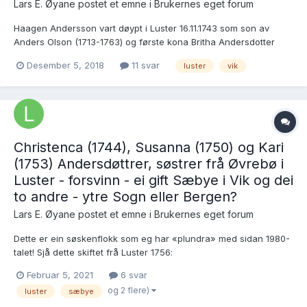
Lars E. Øyane postet et emne i
Brukernes eget forum
Haagen Andersson vart døypt i Luster 16.11.1743 som son av
Anders Olson (1713-1763) og første kona Britha Andersdotter
(1709-1752), husmannsfolk i Lunden under Rønnei i Gaupne,
Desember 5, 2018
11 svar
luster
vik
Luster. Eg finn ikkje Haagen konfirmert i Luster (NB:
konfirmantlistene våre har eit «hòl» kring 1760!), men me har ei
frå...
Christenca (1744), Susanna (1750) og Kari
(1753) Andersdøttrer, søstrer frå Øvrebø i
Luster - forsvinn - ei gift Sæbye i Vik og dei
to andre - ytre Sogn eller Bergen?
Lars E. Øyane postet et emne i
Brukernes eget forum
Dette er ein søskenflokk som eg har «plundra» med sidan 1980-
talet! Sjå dette skiftet frå Luster 1756:
https://www.digitalarkivet.no/view/27/pa00000001051681 Eg
Februar 5, 2021
6 svar
greidde den gongen å finna spor etter Susanna i Vik, men
og 2 flere)
luster
sæbye
Christence og Kari er framleis heilt uløyste utfordringar!...