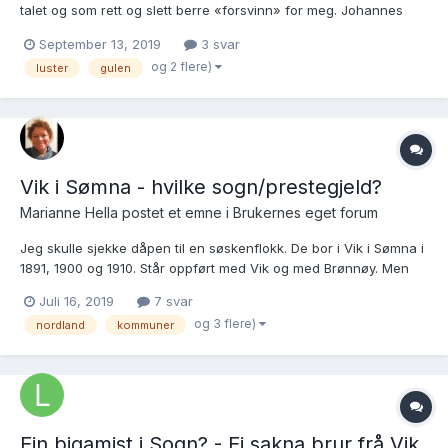
talet og som rett og slett berre «forsvinn» for meg. Johannes
Olson Lavold var av gamal Lustra-ætt, og det var ogso første
September 13, 2019
3 svar
kona Clara, men andre kona Margretha har han nok henta
og 2 flere)
luster
gulen
utante, kan henda frå Åretun i Lærdal(?). Men s...
Vik i Sømna - hvilke sogn/prestegjeld?
Marianne Hella postet et emne i
Brukernes eget forum
Jeg skulle sjekke dåpen til en søskenflokk. De bor i Vik i Sømna i
1891, 1900 og 1910. Står oppført med Vik og med Brønnøy. Men
jeg klarer ikke å finne dem i kirkebøkene. Har også forsøkt
Juli 16, 2019
7 svar
Bindal. Noen tips til andre navn på disse kirkebøkene?
og 3 flere)
nordland
kommuner
Ein bigamist i Sogn? - Ei sakna brur frå Vik