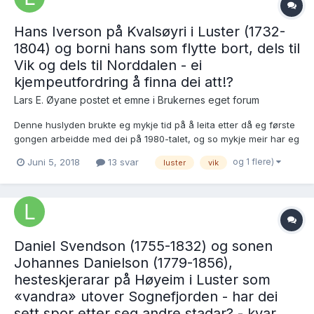
Hans Iverson på Kvalsøyri i Luster (1732-
1804) og borni hans som flytte bort, dels til
Vik og dels til Norddalen - ei
kjempeutfordring å finna dei att!?
Lars E. Øyane postet et emne i
Brukernes eget forum
Denne huslyden brukte eg mykje tid på å leita etter då eg første
gongen arbeidde med dei på 1980-talet, og so mykje meir har eg
ikkje greidd å finna ut om dei i ettertid. Men med dei moderne
og 1 flere)
Juni 5, 2018
13 svar
luster
vik
søkemetodane og andre online ressursar er det kanskje
mogeleg å komma litt vidare og finna kvar det vart av...
Daniel Svendson (1755-1832) og sonen
Johannes Danielson (1779-1856),
hesteskjerarar på Høyeim i Luster som
«vandra» utover Sognefjorden - har dei
sett spor etter seg andre stadar? - kvar