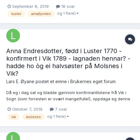
husmann Bottoløf LØarsson på Myri under Dale prestegard
September 8, 2019
18 svar
forsvinn frå bygdi i ung alder, og det er ikkje urimeleg å tru dei
og 1 flere)
luster
arnafjorden
kan ha hamna i ytre Sogn eller kanskje i Bergen?...
Anna Endresdotter, fødd i Luster 1770 -
konfirmert i Vik 1789 - lagnaden hennar? -
hadde ho òg ei halvsøster på Molsnes i
Vik?
Lars E. Øyane postet et emne i
Brukernes eget forum
Då eg i dag sat og bladde gjennom konfirmantlistene frå Vik i
Sogn (som forresten er svært mangelfulle!), oppdaga eg denne
konfirmasjonen i 1789 av «Anna Endresdr fra Lyster»:
Oktober 7, 2019
7 svar
https://media.digitalarkivet.no/view/11756/92 Dette syner seg
og 1 flere)
vik
molsnes
vera ei jente som eg har vore på leiting etter i m...