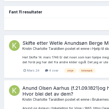
Fant 11 resultater
Skifte etter Wetle Anundsøn Berge Ma
Kristin Charlotte Taraldlien postet et emne i
Hjelp til sk
Hei! Skifte 14. mars 1746 Er det noen som kan hjelpe meg?
det fordi jeg har det fra andre kilder også. Det jeg er ute 
Mars 24
4 svar
vinje
telemark
Anund Olsen Aarhus (f.21.09.1821)og hu
Hvor blei det av dem?
Kristin Charlotte Taraldlien postet et emne i
Brukernes
Anund og Aslaug i folketelling for Vinje i 1865: https: