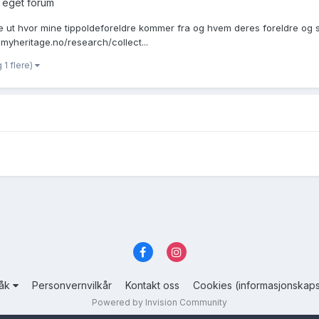
 eget forum
inne ut hvor mine tippoldeforeldre kommer fra og hvem deres foreldre og
myheritage.no/research/collect...
 1 flere)
råk
Personvernvilkår
Kontakt oss
Cookies (informasjonskaps
Powered by Invision Community