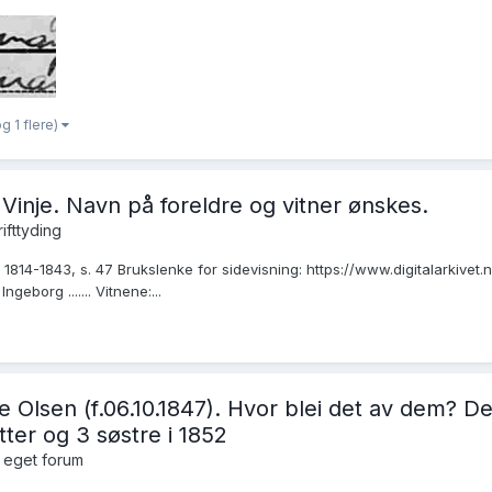
g 1 flere)
i Vinje. Navn på foreldre og vitner ønskes.
rifttyding
, 1814-1843, s. 47 Brukslenke for sidevisning: https://www.digitalarkivet
borg ....... Vitnene:...
e Olsen (f.06.10.1847). Hvor blei det av dem? De
ter og 3 søstre i 1852
 eget forum