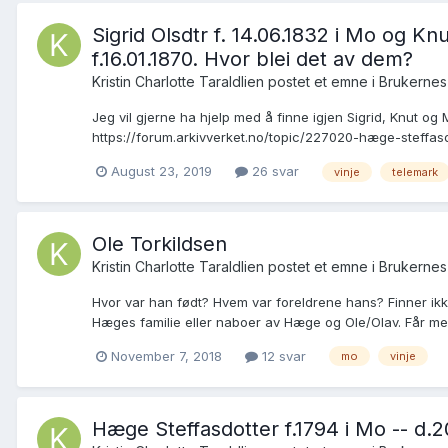
Sigrid Olsdtr f. 14.06.1832 i Mo og Knu
f.16.01.1870. Hvor blei det av dem?
Kristin Charlotte Taraldlien postet et emne i
Brukernes
Jeg vil gjerne ha hjelp med å finne igjen Sigrid, Knut o
https://forum.arkivverket.no/topic/227020-hæge-steffasd
August 23, 2019
26 svar
vinje
telemark
Ole Torkildsen
Kristin Charlotte Taraldlien postet et emne i
Brukernes
Hvor var han født? Hvem var foreldrene hans? Finner ikke 
Hæges familie eller naboer av Hæge og Ole/Olav. Får meg t
November 7, 2018
12 svar
mo
vinje
Hæge Steffasdotter f.1794 i Mo -- d.20.