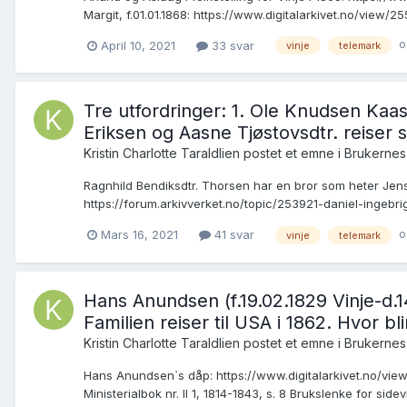
Margit, f.01.01.1868: https://www.digitalarkivet.no/view/
o
April 10, 2021
33 svar
vinje
telemark
Tre utfordringer: 1. Ole Knudsen Kaase
Eriksen og Aasne Tjøstovsdtr. reiser 
Kristin Charlotte Taraldlien postet et emne i
Brukernes
Ragnhild Bendiksdtr. Thorsen har en bror som heter Jens 
https://forum.arkivverket.no/topic/253921-daniel-ingebri
o
Mars 16, 2021
41 svar
vinje
telemark
Hans Anundsen (f.19.02.1829 Vinje-d.14
Familien reiser til USA i 1862. Hvor b
Kristin Charlotte Taraldlien postet et emne i
Brukernes
Hans Anundsen`s dåp: https://www.digitalarkivet.no/vie
Ministerialbok nr. II 1, 1814-1843, s. 8 Brukslenke for sid