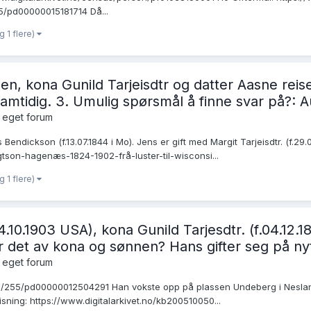
255/pd00000015181714 Då...
g 1 flere)
n, kona Gunild Tarjeisdtr og datter Aasne reiser 
samtidig. 3. Umulig spørsmål å finne svar på?: 
 eget forum
Bendickson (f.13.07.1844 i Mo). Jens er gift med Margit Tarjeisdtr. (f.2
gtson-hagenæs-1824-1902-frå-luster-til-wisconsi...
g 1 flere)
.10.1903 USA), kona Gunild Tarjesdtr. (f.04.12.1
lir det av kona og sønnen? Hans gifter seg på nyt
 eget forum
w/255/pd00000012504291 Han vokste opp på plassen Undeberg i Nesland.
evisning: https://www.digitalarkivet.no/kb200510050...