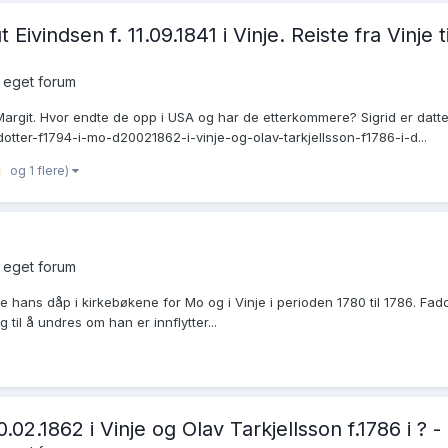
t Eivindsen f. 11.09.1841 i Vinje. Reiste fra Vinj
 eget forum
g Margit. Hvor endte de opp i USA og har de etterkommere? Sigrid er datt
otter-f1794-i-mo-d20021862-i-vinje-og-olav-tarkjellsson-f1786-i-d...
og 1 flere)
 eget forum
hans dåp i kirkebøkene for Mo og i Vinje i perioden 1780 til 1786. Fadd
il å undres om han er innflytter...
02.1862 i Vinje og Olav Tarkjellsson f.1786 i ? -