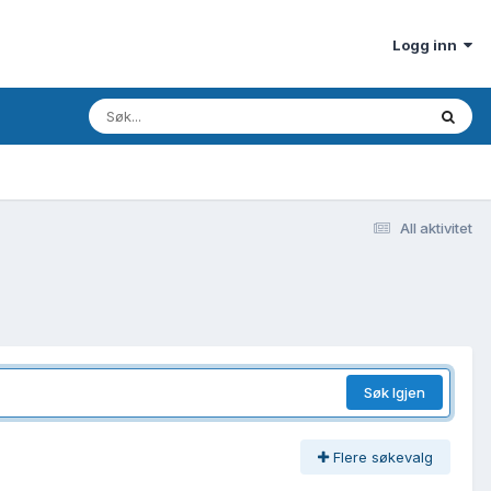
Logg inn
All aktivitet
Søk Igjen
Flere søkevalg