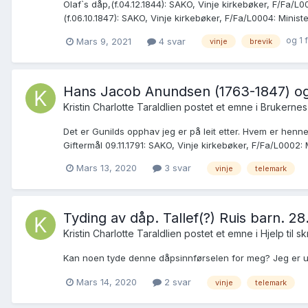
Olaf`s dåp,(f.04.12.1844): SAKO, Vinje kirkebøker, F/Fa/L0
(f.06.10.1847): SAKO, Vinje kirkebøker, F/Fa/L0004: Minister
og 1 
Mars 9, 2021
4 svar
vinje
brevik
Hans Jacob Anundsen (1763-1847) og Gu
Kristin Charlotte Taraldlien postet et emne i
Brukernes
Det er Gunilds opphav jeg er på leit etter. Hvem er henn
Giftermål 09.11.1791: SAKO, Vinje kirkebøker, F/Fa/L0002: Mi
Mars 13, 2020
3 svar
vinje
telemark
Tyding av dåp. Tallef(?) Ruis barn. 28
Kristin Charlotte Taraldlien postet et emne i
Hjelp til sk
Kan noen tyde denne dåpsinnførselen for meg? Jeg er usi
Mars 14, 2020
2 svar
vinje
telemark