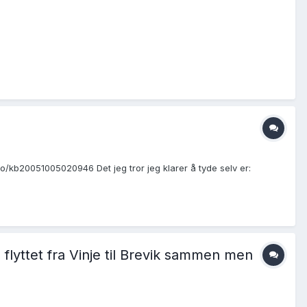
.no/kb20051005020946 Det jeg tror jeg klarer å tyde selv er:
 flyttet fra Vinje til Brevik sammen men