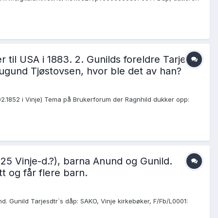
til USA i 1883. 2. Gunilds foreldre Tarjei
Augund Tjøstovsen, hvor ble det av han?
9.02.1852 i Vinje) Tema på Brukerforum der Ragnhild dukker opp:
825 Vinje-d.?), barna Anund og Gunild.
t og får flere barn.
 Gunild Tarjesdtr`s dåp: SAKO, Vinje kirkebøker, F/Fb/L0001: