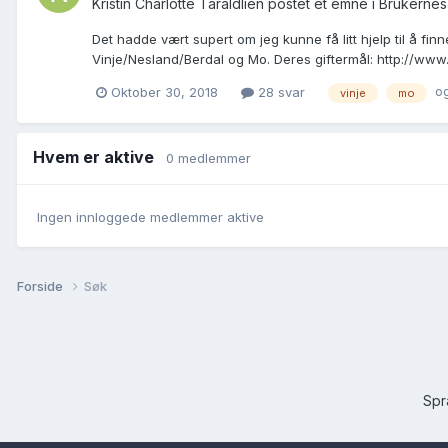
Kristin Charlotte Taraldlien postet et emne i
Brukernes
Det hadde vært supert om jeg kunne få litt hjelp til å f
Vinje/Nesland/Berdal og Mo. Deres giftermål: http://www.
og
Oktober 30, 2018
28 svar
vinje
mo
Hvem er aktive
0 medlemmer
Ingen innloggede medlemmer aktive
Forside
Søk
Sp