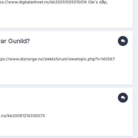
 https://www.digitalarkivet.no/kb20051005010014 Ole`s dåp,
var Gunild?
: https://www.disnorge.no/slektsforum/viewtopic.php?t=140567
vet.no/kb20061214330070