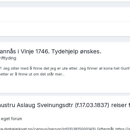
nnås i Vinje 1746. Tydehjelp ønskes.
rifttyding
 Jeg sliter med å finne det jeg er ute etter. Jeg finner at kona het Gun
etter er å finne ut om det står mer...
stru Aslaug Sveinungsdtr (f.17.03.1837) reiser f
 eget forum
//www.digitalarkivet.no/census/person/pf01038150001410 Giftermål: http