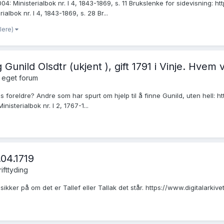
004: Ministerialbok nr. I 4, 1843-1869, s. 11 Brukslenke for sidevisning:
ialbok nr. I 4, 1843-1869, s. 28 Br...
flere)
nild Olsdtr (ukjent ), gift 1791 i Vinje. Hvem 
 eget forum
es foreldre? Andre som har spurt om hjelp til å finne Gunild, uten hell
nisterialbok nr. I 2, 1767-1...
.04.1719
rifttyding
kker på om det er Tallef eller Tallak det står. https://www.digitalarki