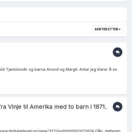
SORTER ETTER
hild Tjøstolvsdtr og barna Anund og Margit. Antar jeg klarer å se
ra Vinje til Amerika med to barn i 1871.
s://www.digitalarkivet.no/view/327/pv00000003070014 Dåp, datteren