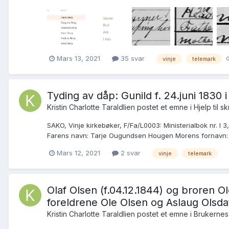
o
Mars 13, 2021
35 svar
vinje
telemark
Tyding av dåp: Gunild f. 24.juni 1830 
Kristin Charlotte Taraldlien postet et emne i
Hjelp til sk
SAKO, Vinje kirkebøker, F/Fa/L0003: Ministerialbok nr. I 3
Farens navn: Tarje Ougundsen Hougen Morens fornavn: Inge
Mars 12, 2021
2 svar
vinje
telemark
Olaf Olsen (f.04.12.1844) og broren Ol
foreldrene Ole Olsen og Aslaug Olsdat
Kristin Charlotte Taraldlien postet et emne i
Brukernes