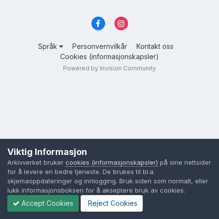
Språk
Personvernvilkår
Kontakt oss
Cookies (informasjonskapsler)
Powered by Invision Community
Viktig Informasjon
Arkivverket bruker
cookies (informasjonskapsler)
på sine nettsider
for å levere en bedre tjeneste. De brukes til bl.a.
skjemaoppdateringer og innlogging. Bruk siden som normalt, eller
lukk informasjonsboksen for å akseptere bruk av cookies.
Accept Cookies
Reject Cookies