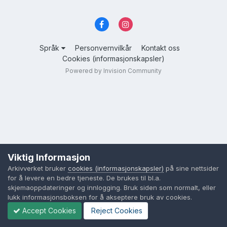
Språk
Personvernvilkår
Kontakt oss
Cookies (informasjonskapsler)
Powered by Invision Community
Viktig Informasjon
Arkivverket bruker
cookies (informasjonskapsler)
på sine nettsider
for å levere en bedre tjeneste. De brukes til bl.a.
skjemaoppdateringer og innlogging. Bruk siden som normalt, eller
lukk informasjonsboksen for å akseptere bruk av cookies.
Accept Cookies
Reject Cookies