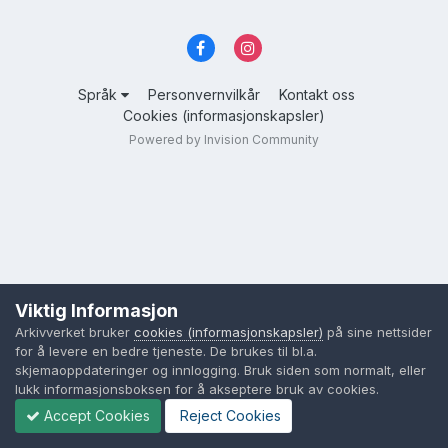
Språk
Personvernvilkår
Kontakt oss
Cookies (informasjonskapsler)
Powered by Invision Community
Viktig Informasjon
Arkivverket bruker
cookies (informasjonskapsler)
på sine nettsider
for å levere en bedre tjeneste. De brukes til bl.a.
skjemaoppdateringer og innlogging. Bruk siden som normalt, eller
lukk informasjonsboksen for å akseptere bruk av cookies.
Accept Cookies
Reject Cookies