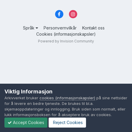
Språk
Personvernvilkår
Kontakt oss
Cookies (informasjonskapsler)
Powered by Invision Community
Viktig Informasjon
Arkivverket bruker
cookies (informasjonskapsler)
på sine nettsider
for å levere en bedre tjeneste. De brukes til bl.a.
skjemaoppdateringer og innlogging. Bruk siden som normalt, eller
lukk informasjonsboksen for å akseptere bruk av cookies.
Accept Cookies
Reject Cookies