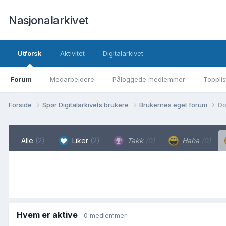
Nasjonalarkivet
Utforsk
Aktivitet
Digitalarkivet
Forum
Medarbeidere
Påloggede medlemmer
Topplis
Forside
Spør Digitalarkivets brukere
Brukernes eget forum
Do
Alle
(2)
Liker
(2)
Takk
(0)
Haha
(0)
Hvem er aktive
0 medlemmer