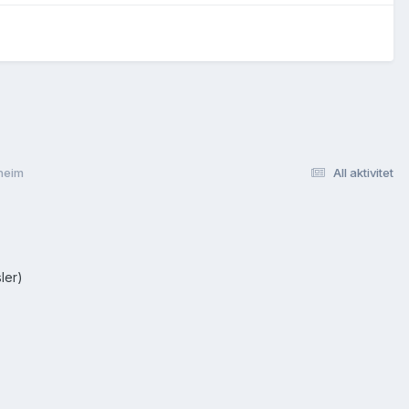
dheim
All aktivitet
ler)