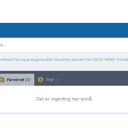
te
rothea Friis og arvingene etter Vincents Jensen Friis (1632-1689) i Tron
Forvirret
(0)
Trist
(0)
Det er ingenting her ennå