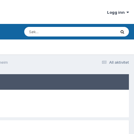
Logg inn
dheim
All aktivitet