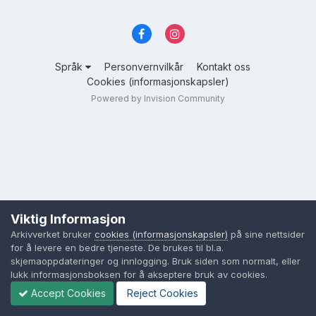
Språk
Personvernvilkår
Kontakt oss
Cookies (informasjonskapsler)
Powered by Invision Community
Viktig Informasjon
Arkivverket bruker
cookies (informasjonskapsler)
på sine nettsider
for å levere en bedre tjeneste. De brukes til bl.a.
skjemaoppdateringer og innlogging. Bruk siden som normalt, eller
lukk informasjonsboksen for å akseptere bruk av cookies.
Accept Cookies
Reject Cookies