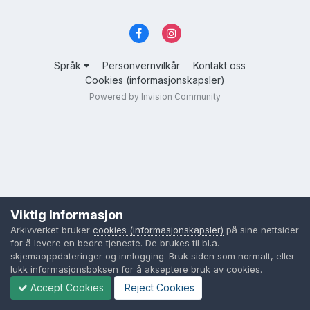
Språk
Personvernvilkår
Kontakt oss
Cookies (informasjonskapsler)
Powered by Invision Community
Viktig Informasjon
Arkivverket bruker
cookies (informasjonskapsler)
på sine nettsider
for å levere en bedre tjeneste. De brukes til bl.a.
skjemaoppdateringer og innlogging. Bruk siden som normalt, eller
lukk informasjonsboksen for å akseptere bruk av cookies.
Accept Cookies
Reject Cookies