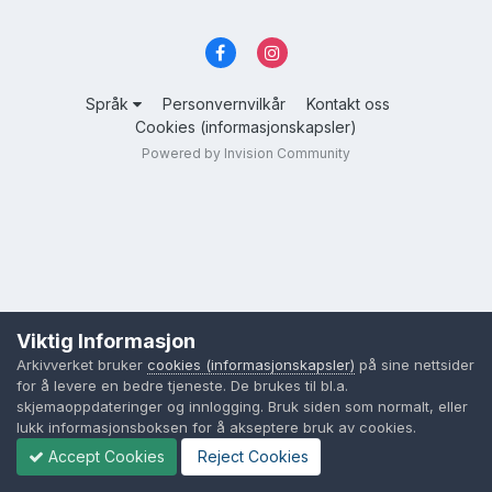
Språk
Personvernvilkår
Kontakt oss
Cookies (informasjonskapsler)
Powered by Invision Community
Viktig Informasjon
Arkivverket bruker
cookies (informasjonskapsler)
på sine nettsider
for å levere en bedre tjeneste. De brukes til bl.a.
skjemaoppdateringer og innlogging. Bruk siden som normalt, eller
lukk informasjonsboksen for å akseptere bruk av cookies.
Accept Cookies
Reject Cookies