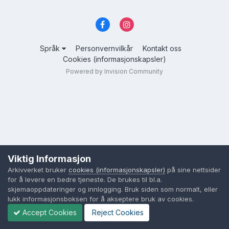
Språk
Personvernvilkår
Kontakt oss
Cookies (informasjonskapsler)
Powered by Invision Community
Viktig Informasjon
Arkivverket bruker
cookies (informasjonskapsler)
på sine nettsider
for å levere en bedre tjeneste. De brukes til bl.a.
skjemaoppdateringer og innlogging. Bruk siden som normalt, eller
lukk informasjonsboksen for å akseptere bruk av cookies.
Accept Cookies
Reject Cookies