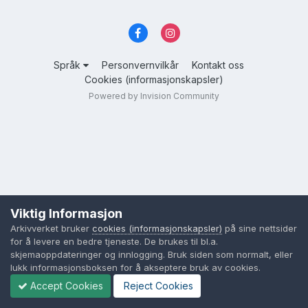
Språk
Personvernvilkår
Kontakt oss
Cookies (informasjonskapsler)
Powered by Invision Community
Viktig Informasjon
Arkivverket bruker
cookies (informasjonskapsler)
på sine nettsider
for å levere en bedre tjeneste. De brukes til bl.a.
skjemaoppdateringer og innlogging. Bruk siden som normalt, eller
lukk informasjonsboksen for å akseptere bruk av cookies.
Accept Cookies
Reject Cookies