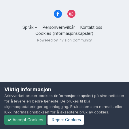
Språk
Personvernvilkår
Kontakt oss
Cookies (informasjonskapsler)
Powered by Invision Community
Viktig Informasjon
Arkivverket bruker
cookies (informasjonskapsler)
på sine nettsider
for å levere en bedre tjeneste. De brukes til bl.a.
skjemaoppdateringer og innlogging. Bruk siden som normalt, eller
lukk informasjonsboksen for å akseptere bruk av cookies.
Accept Cookies
Reject Cookies