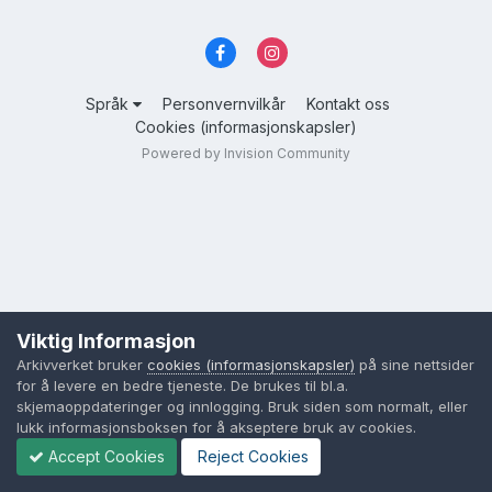
Språk
Personvernvilkår
Kontakt oss
Cookies (informasjonskapsler)
Powered by Invision Community
Viktig Informasjon
Arkivverket bruker
cookies (informasjonskapsler)
på sine nettsider
for å levere en bedre tjeneste. De brukes til bl.a.
skjemaoppdateringer og innlogging. Bruk siden som normalt, eller
lukk informasjonsboksen for å akseptere bruk av cookies.
Accept Cookies
Reject Cookies