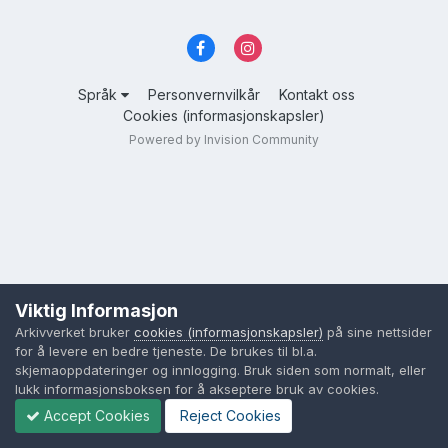
Språk
Personvernvilkår
Kontakt oss
Cookies (informasjonskapsler)
Powered by Invision Community
Viktig Informasjon
Arkivverket bruker
cookies (informasjonskapsler)
på sine nettsider
for å levere en bedre tjeneste. De brukes til bl.a.
skjemaoppdateringer og innlogging. Bruk siden som normalt, eller
lukk informasjonsboksen for å akseptere bruk av cookies.
Accept Cookies
Reject Cookies