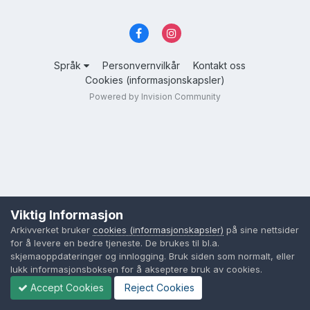
Språk
Personvernvilkår
Kontakt oss
Cookies (informasjonskapsler)
Powered by Invision Community
Viktig Informasjon
Arkivverket bruker
cookies (informasjonskapsler)
på sine nettsider
for å levere en bedre tjeneste. De brukes til bl.a.
skjemaoppdateringer og innlogging. Bruk siden som normalt, eller
lukk informasjonsboksen for å akseptere bruk av cookies.
Accept Cookies
Reject Cookies